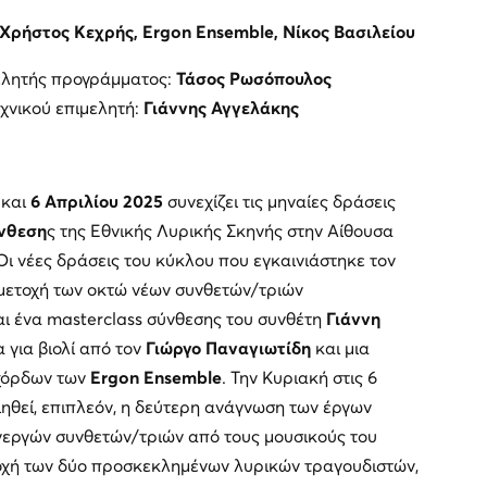
 Χρήστος Κεχρής, Ergon Ensemble, Νίκος Βασιλείου
μελητής προγράμματος:
Τάσος Ρωσόπουλος
χνικού επιμελητή:
Γιάννης Αγγελάκης
και
6 Απριλίου 2025
συνεχίζει τις μηναίες δράσεις
νθεση
ς της Εθνικής Λυρικής Σκηνής στην Αίθουσα
ι νέες δράσεις του κύκλου που εγκαινιάστηκε τον
μμετοχή των οκτώ νέων συνθετών/τριών
αι ένα masterclass σύνθεσης του συνθέτη
Γιάννη
α για βιολί από τον
Γιώργο Παναγιωτίδη
και μια
χόρδων των
Ergon Ensemble
. Την Κυριακή στις 6
ηθεί, επιπλεόν, η δεύτερη ανάγνωση των έργων
ενεργών συνθετών/τριών από τους μουσικούς του
οχή των δύο προσκεκλημένων λυρικών τραγουδιστών,