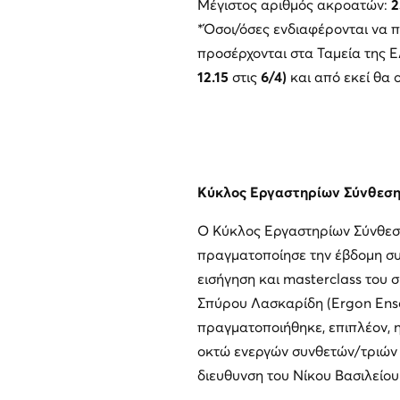
Μέγιστος αριθμός ακροατών:
2
*Όσοι/όσες ενδιαφέρονται να 
προσέρχονται στα Ταμεία της 
12.15
στις
6/4)
και από εκεί θα 
Κύκλος Εργαστηρίων Σύνθεση
Ο Κύκλος Εργαστηρίων Σύνθεσης
πραγματοποίησε την έβδομη συν
εισήγηση και masterclass του 
Σπύρου Λασκαρίδη (Ergon Ense
πραγματοποιήθηκε, επιπλέον, 
οκτώ ενεργών συνθετών/τριών 
διευθυνση του Νίκου Βασιλείου