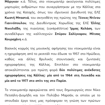
Μόργκαν
κ.ά. Τέλος, στο ντοκιμαντέρ ακούγονται πολύτιμες
μαρτυρίες ανθρώπων που συνεργάστηκαν με την Κάλλας στα
χρόνια της Κατοχής, όπως του ιδρυτικού Διευθυντή της ΕΛΣ
Κωστή Μπαστιά
, του σκηνοθέτη της πρώτης της
Τόσκας
Ντίνου
Γιαννόπουλου
, της Διευθύντριας Χορωδίας της ΕΛΣ
Έλλης
Νικολαΐδη
, της πιανίστας (corépétitrice)
Ίρμας Κολάση
, των
συναδέλφων της καλλιτεχνών
Σπύρου Σαλίγκαρου
,
Μίτσας
Κουραχάνη
κ.ά.
Βασικός κορμός της μουσικής αφήγησης του ντοκιμαντέρ είναι
η ηχογράφηση από το ρεσιτάλ που έδωσε το 1957 στο Ηρώδειο,
καθώς και άλλες θρυλικές στουντιακές και ζωντανές
ηχογραφήσεις της Κάλλας. Επιπλέον στο ντοκιμαντέρ
αποκαλύπτονται για πρώτη φορά
δύο πολύτιμες ανέκδοτες
ηχογραφήσεις της Κάλλας: μία από το 1964 στη Λευκάδα και
μία από το 1977 στο σπίτι της στο Παρίσι
.
Το ντοκιμαντέρ αφιερώνεται από τους δημιουργούς στον Νίκο
Πετσάλη-Διομήδη και τον Πολύβιο Μαρσάν, οι οποίοι με το
σπουδαίο έργο τους μας πρόσφεραν τη γνώση των πρώτων