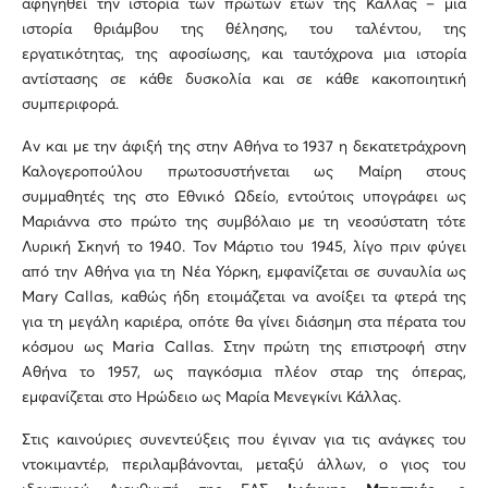
αφηγηθεί την ιστορία των πρώτων ετών της Κάλλας – μια
ιστορία θριάμβου της θέλησης, του ταλέντου, της
εργατικότητας, της αφοσίωσης, και ταυτόχρονα μια ιστορία
αντίστασης σε κάθε δυσκολία και σε κάθε κακοποιητική
συμπεριφορά.
Αν και με την άφιξή της στην Αθήνα το 1937 η δεκατετράχρονη
Καλογεροπούλου πρωτοσυστήνεται ως Μαίρη στους
συμμαθητές της στο Εθνικό Ωδείο, εντούτοις υπογράφει ως
Μαριάννα στο πρώτο της συμβόλαιο με τη νεοσύστατη τότε
Λυρική Σκηνή το 1940. Τον Μάρτιο του 1945, λίγο πριν φύγει
από την Αθήνα για τη Νέα Υόρκη, εμφανίζεται σε συναυλία ως
Mary Callas, καθώς ήδη ετοιμάζεται να ανοίξει τα φτερά της
για τη μεγάλη καριέρα, οπότε θα γίνει διάσημη στα πέρατα του
κόσμου ως Maria Callas. Στην πρώτη της επιστροφή στην
Αθήνα το 1957, ως παγκόσμια πλέον σταρ της όπερας,
εμφανίζεται στο Ηρώδειο ως Μαρία Μενεγκίνι Κάλλας.
Στις καινούριες συνεντεύξεις που έγιναν για τις ανάγκες του
ντοκιμαντέρ, περιλαμβάνονται, μεταξύ άλλων, ο γιος του