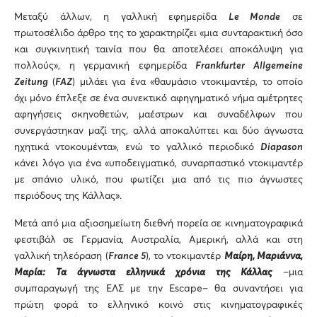
Μεταξύ άλλων, η γαλλική εφημερίδα
Le
Monde
σε
πρωτοσέλιδο άρθρο της το χαρακτηρίζει «μια συνταρακτική όσο
και συγκινητική ταινία που θα αποτελέσει αποκάλυψη για
πολλούς», η γερμανική εφημερίδα
Frankfurter
Allgemeine
Zeitung
(
FAZ
) μιλάει για ένα «θαυμάσιο ντοκιμαντέρ, το οποίο
όχι μόνο έπλεξε σε ένα συνεκτικό αφηγηματικό νήμα αμέτρητες
αφηγήσεις σκηνοθετών, μαέστρων και συναδέλφων που
συνεργάστηκαν μαζί της, αλλά αποκαλύπτει και δύο άγνωστα
ηχητικά ντοκουμέντα», ενώ το γαλλικό περιοδικό
Diapason
κάνει λόγο για ένα «υποδειγματικό, συναρπαστικό ντοκιμαντέρ
με σπάνιο υλικό, που φωτίζει μια από τις πιο άγνωστες
περιόδους της Κάλλας».
Μετά από μια αξιοσημείωτη διεθνή πορεία σε κινηματογραφικά
φεστιβάλ σε Γερμανία, Αυστραλία, Αμερική, αλλά και στη
γαλλική τηλεόραση (
France 5
), το ντοκιμαντέρ
Μαίρη, Μαριάννα,
Μαρία: Τα άγνωστα ελληνικά χρόνια της Κάλλας
–μια
συμπαραγωγή της ΕΛΣ με την Escape– θα συναντήσει για
πρώτη φορά το ελληνικό κοινό στις κινηματογραφικές