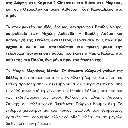
στη Δάφνη, στο Κηφισιά 1
Cinemax
, στο Διάνα στο Μαρούσι,
και στη Θεσσαλονίκη στην Αίθουσα Τζον Κασσαβέτης στο
Λιμάνι.
Το ντοκιμαντέρ, σε ιδέα, έρευνα, σενάριο του Βασίλη Λούρα,
σκηνοθεσία των Μιχάλη Ασθενίδη – Βασίλη Λούρα και
παραγωγή της Στέλλας Αγγελέτου, φέρνει στο φως πολύτιμο
αρχειακό υλικό και αποκαλύπτει για πρώτη φορά την
τελευταία ηχογράφηση πρόβας που έκανε η Μαρία Κάλλας στο
σπίτι της στο Παρίσι, ένα μήνα πριν τον θάνατό της.
Το
Μαίρη, Μαριάννα, Μαρία: Τα άγνωστα ελληνικά χρόνια της
Κάλλας
πρωτοπαρουσιάστηκε στην Εθνική Λυρική Σκηνή σε μια
ειδική προβολή στις 2 Δεκεμβρίου 2023, ημέρα συμπλήρωσης
των 100 ετών από τη γέννηση της Μαρίας Κάλλας, στο πλαίσιο
των εκδηλώσεων του Έτους Κάλλας της Εθνικής Λυρικής
Σκηνής, σε καλλιτεχνική διεύθυνση Γιώργου Κουμεντάκη. Το
ένθερμο χειροκρότημα του κοινού ακολούθησαν θερμότατες
κριτικές στα κορυφαία ελληνικά ΜΜΕ, αλλά και σε μεγάλα
διεθνή μέσα ενημέρωσης.