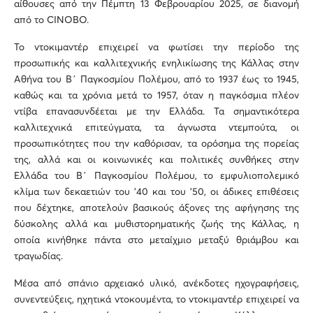
αίθουσες από την Πέμπτη 13 Φεβρουαρίου 2025, σε διανομή
από το CINOBO.
Το ντοκιμαντέρ επιχειρεί να φωτίσει την περίοδο της
προσωπικής και καλλιτεχνικής ενηλικίωσης της Κάλλας στην
Αθήνα του Β΄ Παγκοσμίου Πολέμου, από το 1937 έως το 1945,
καθώς και τα χρόνια μετά το 1957, όταν η παγκόσμια πλέον
ντίβα επανασυνδέεται με την Ελλάδα. Τα σημαντικότερα
καλλιτεχνικά επιτεύγματα, τα άγνωστα ντεμπούτα, οι
προσωπικότητες που την καθόρισαν, τα ορόσημα της πορείας
της, αλλά και οι κοινωνικές και πολιτικές συνθήκες στην
Ελλάδα του Β΄ Παγκοσμίου Πολέμου, το εμφυλιοπολεμικό
κλίμα των δεκαετιών του ’40 και του ’50, οι άδικες επιθέσεις
που δέχτηκε, αποτελούν βασικούς άξονες της αφήγησης της
δύσκολης αλλά και μυθιστορηματικής ζωής της Κάλλας, η
οποία κινήθηκε πάντα στο μεταίχμιο μεταξύ θριάμβου και
τραγωδίας.
Μέσα από σπάνιο αρχειακό υλικό, ανέκδοτες ηχογραφήσεις,
συνεντεύξεις, ηχητικά ντοκουμέντα, το ντοκιμαντέρ επιχειρεί να