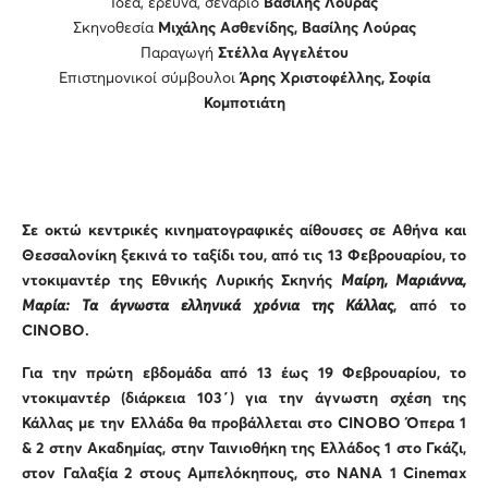
Ιδέα, έρευνα, σενάριο
Βασίλης Λούρας
Σκηνοθεσία
Μιχάλης Ασθενίδης, Βασίλης Λούρας
Παραγωγή
Στέλλα Αγγελέτου
Επιστημονικοί σύμβουλοι
Άρης Χριστοφέλλης, Σοφία
Κομποτιάτη
Σε οκτώ κεντρικές κινηματογραφικές αίθουσες σε Αθήνα και
Θεσσαλονίκη ξεκινά το ταξίδι του, από τις 13 Φεβρουαρίου, το
ντοκιμαντέρ της Εθνικής Λυρικής Σκηνής
Μαίρη, Μαριάννα,
Μαρία: Τα άγνωστα ελληνικά χρόνια της Κάλλας
, από το
CINOBO
.
Για την πρώτη εβδομάδα από 13 έως 19 Φεβρουαρίου, το
ντοκιμαντέρ (διάρκεια 103΄) για την άγνωστη σχέση της
Κάλλας με την Ελλάδα θα προβάλλεται στο
CINOBO
Όπερα 1
& 2 στην Ακαδημίας, στην Ταινιοθήκη της Ελλάδος 1 στο Γκάζι,
στον Γαλαξία 2 στους Αμπελόκηπους, στο ΝΑΝΑ 1
Cinemax