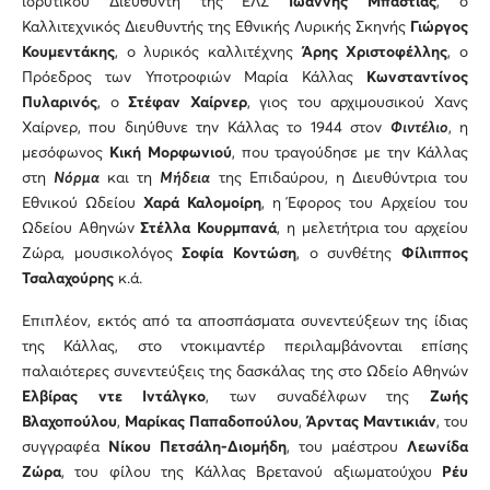
ιδρυτικού Διευθυντή της ΕΛΣ
Ιωάννης Μπαστιάς
, ο
Καλλιτεχνικός Διευθυντής της Εθνικής Λυρικής Σκηνής
Γιώργος
Κουμεντάκης
, ο λυρικός καλλιτέχνης
Άρης Χριστοφέλλης
, ο
Πρόεδρος των Υποτροφιών Μαρία Κάλλας
Κωνσταντίνος
Πυλαρινός
, ο
Στέφαν Χαίρνερ
, γιος του αρχιμουσικού Χανς
Χαίρνερ, που διηύθυνε την Κάλλας το 1944 στον
Φιντέλιο
, η
μεσόφωνος
Κική Μορφωνιού
, που τραγούδησε με την Κάλλας
στη
Νόρμα
και τη
Μήδεια
της Επιδαύρου, η Διευθύντρια του
Εθνικού Ωδείου
Χαρά Καλομοίρη
, η Έφορος του Αρχείου του
Ωδείου Αθηνών
Στέλλα Κουρμπανά
, η μελετήτρια του αρχείου
Ζώρα, μουσικολόγος
Σοφία Κοντώση
, ο συνθέτης
Φίλιππος
Τσαλαχούρης
κ.ά.
Επιπλέον, εκτός από τα αποσπάσματα συνεντεύξεων της ίδιας
της Κάλλας, στο ντοκιμαντέρ περιλαμβάνονται επίσης
παλαιότερες συνεντεύξεις της δασκάλας της στο Ωδείο Αθηνών
Ελβίρας ντε Ιντάλγκο
, των συναδέλφων της
Ζωής
Βλαχοπούλου
,
Μαρίκας Παπαδοπούλου
,
Άρντας Μαντικιάν
, του
συγγραφέα
Νίκου Πετσάλη-Διομήδη
, του μαέστρου
Λεωνίδα
Ζώρα
, του φίλου της Κάλλας Βρετανού αξιωματούχου
Ρέυ