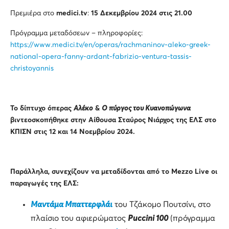
Πρεμιέρα στο
medici
.
tv
:
15 Δεκεμβρίου 2024 στις 21.00
Πρόγραμμα μεταδόσεων – πληροφορίες:
https://www.medici.tv/en/operas/rachmaninov-aleko-greek-
national-opera-fanny-ardant-fabrizio-ventura-tassis-
christoyannis
Το δίπτυχο όπερας
Αλέκο
&
Ο πύργος του Κυανοπώγωνα
βιντεοσκοπήθηκε στην Αίθουσα Σταύρος Νιάρχος της ΕΛΣ στο
ΚΠΙΣΝ στις 12 και 14 Νοεμβρίου 2024.
Παράλληλα, συνεχίζουν να μεταδίδονται από το
Mezzo
Live
οι
παραγωγές της ΕΛΣ:
Μαντάμα Μπαττερφλάι
του Τζάκομο Πουτσίνι, στο
πλαίσιο του αφιερώματος
Puccini
100
(πρόγραμμα