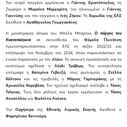
Τον νεαρό τσιγγάνο ερμήνευσε ο
Γιάννης Χριστόπουλος
, τη
Ζεμφίρα η
Μυρσίνη Μαργαρίτη
, τον ηλικιωμένο ο
Γιάννης
Γιαννίσης
και την τσιγγάνα η
Ινές Ζήκου
. Τη
Χορωδία της ΕΛΣ
διεύθυνε ο
Αγαθάγγελος Γεωργακάτος
.
Η μονόπρακτη όπερα του Μπέλα Μπάρτοκ
Ο
πύργος του
Κυανοπώγωνα
σε σκηνοθεσία του
Θέμελη Γλυνάτση
πρωτοπαρουσιάστηκε στην ΕΛΣ τη σεζόν 2022/23 και
επέστρεψε τον Νοέμβριο του 2024, όπου παρουσιάστηκε σε
ενιαία παράσταση με τον
Αλέκο
. Τη σκηνική εγκατάσταση και τα
κοστούμια σχεδίασε ο
Λέσλι Τράβερς
. Την κινησιολογία
υπέγραψε η
Κατερίνα Γεβετζή
, τους φωτισμούς η
Στέλλα
Κάλτσου
και τις προβολές ο
Μάριος Γαμπιεράκης
με τη
Χρυσούλα Κοροβέση
. Τον ηχητικό σχεδιασμό ανέλαβε ο
Τάσος
Τσίγκας
. Τους δύο ρόλους του έργου ερμήνευσαν οι
Τάσος
Αποστόλου
και
Βιολέττα Λούστα
.
Την
Ορχήστρα
της
Εθνικής Λυρικής Σκηνής
διεύθυνε o
Φαμπρίτσιο Βεντούρα
.