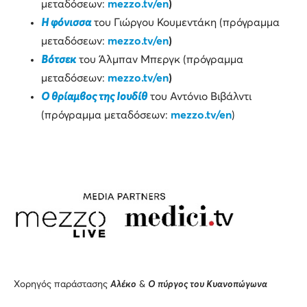
μεταδόσεων:
mezzo.tv/
en
)
Η φόνισσα
του Γιώργου Κουμεντάκη (πρόγραμμα
μεταδόσεων:
mezzo.tv/en
)
Βότσεκ
του Άλμπαν Μπεργκ (πρόγραμμα
μεταδόσεων:
mezzo.tv/en
)
Ο θρίαμβος της Ιουδίθ
του Αντόνιο Βιβάλντι
(πρόγραμμα μεταδόσεων:
mezzo.tv/en
)
Χορηγός παράστασης
Αλέκο
&
Ο πύργος του Κυανοπώγωνα