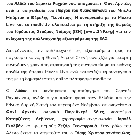
του
Αλέκο
του Σεργκέι Ραχμάνινοφ υπογράφει η Φανί Αρντάν,
ενώ τη σκηνοθεσία του
Πύργου του Κυανοπώγωνα
του Μπέλα
Μπάρτοκ ο Θέμελης Γλυνάτσης. Η συνεργασία με το
Mezzo
Live
και το
medici
.
tv
υλοποιείται με τη στήριξη της δωρεάς
του Ιδρύματος Σταύρος Νιάρχος (ΙΣΝ) [
www
.
SNF
.
org
] για την
ενίσχυση της καλλιτεχνικής εξωστρέφειας της ΕΛΣ.
Διευρύνοντας την καλλιτεχνική της εξωστρέφεια προς το
παγκόσμιο κοινό, η Εθνική Λυρική Σκηνή συνεχίζει για τέταρτη
συνεχόμενη χρονιά τη στρατηγική της συνεργασία με το διεθνές
κανάλι της όπερας Mezzo Live, ενώ εγκαινιάζει τη συνεργασία
της με τη δημοφιλέστατη online πλατφόρμα medici.tv.
Ο
Αλέκο
, το μονόπρακτο αριστούργημα του Σεργκέι
Ραχμάνινοφ, ανέβηκε για πρώτη φορά στην Ελλάδα και την
Εθνική Λυρική Σκηνή τον περασμένο Νοέμβριο, σε σκηνοθεσία
Φανί Αρντάν
, σκηνικά
Πιερ-Αντρέ Βάιτς
, κοστούμια
Καταρζύνας Λεβίνσκα
, χορογραφία-κινησιολογία
Ισραέλ
Γκαλβάν
και φωτισμούς
Σεζάρ Γκοντφρουά
. Στον ρόλο του
Αλέκο έκανε το ντεμπούτο του ο
Τάσης Χριστογιαννόπουλος
.