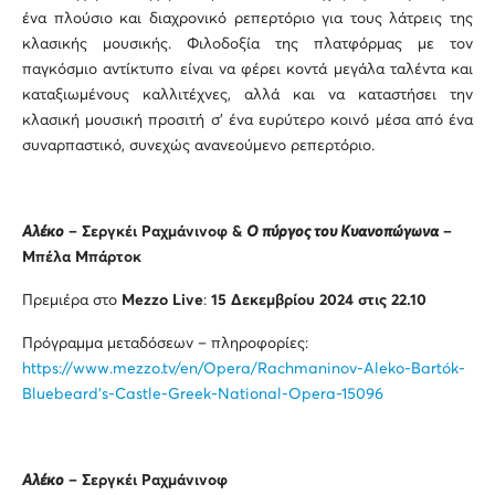
ένα πλούσιο και διαχρονικό ρεπερτόριο για τους λάτρεις της
κλασικής μουσικής. Φιλοδοξία της πλατφόρμας με τον
παγκόσμιο αντίκτυπο είναι να φέρει κοντά μεγάλα ταλέντα και
καταξιωμένους καλλιτέχνες, αλλά και να καταστήσει την
κλασική μουσική προσιτή σ’ ένα ευρύτερο κοινό μέσα από ένα
συναρπαστικό, συνεχώς ανανεούμενο ρεπερτόριο.
Αλέκο
–
Σεργκέι Ραχμάνινοφ
&
Ο πύργος του Κυανοπώγωνα
–
Μπέλα Μπάρτοκ
Πρεμιέρα στο
Mezzo
Live
:
15 Δεκεμβρίου 2024 στις 22.10
Πρόγραμμα μεταδόσεων – πληροφορίες:
https://www.mezzo.tv/en/Opera/Rachmaninov-Aleko-Bartók-
Bluebeard’s-Castle-Greek-National-Opera-15096
Αλέκο
– Σεργκέι Ραχμάνινοφ