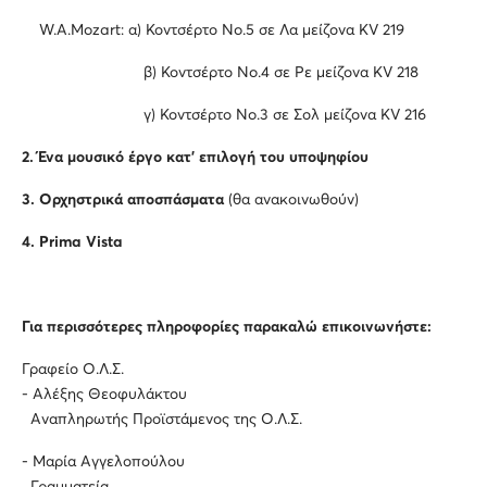
W.A.Mozart: α) Κοντσέρτο No.5 σε Λα μείζονα KV 219
β) Κοντσέρτο No.4 σε Ρε μείζονα KV 218
γ) Κοντσέρτο No.3 σε Σολ μείζονα KV 216
2.
Ένα μουσικό έργο κατ’ επιλογή του υποψηφίου
3.
Ορχηστρικά αποσπάσματα
(θα ανακοινωθούν)
4.
Prima
Vista
Για περισσότερες πληροφορίες παρακαλώ επικοινωνήστε:
Γραφείο Ο.Λ.Σ.
- Αλέξης Θεοφυλάκτου
Αναπληρωτής Προϊστάμενος της Ο.Λ.Σ.
- Μαρία Αγγελοπούλου