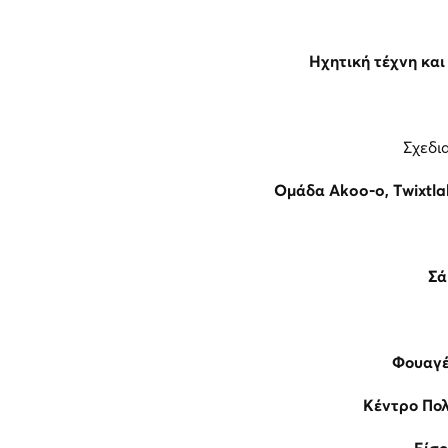
Ηχητική τέχνη κα
Σχεδι
Ομάδα
Akoo
-
o
,
Τ
wixtl
Σά
Φουαγέ
Κέντρο Πολ