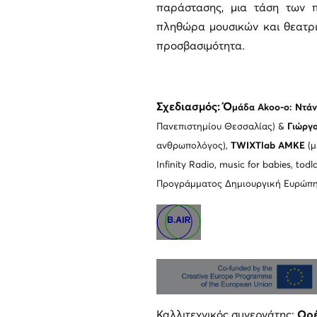
παράστασης, μια τάση των π
πληθώρα μουσικών και θεατρι
προσβασιμότητα.
Σχεδιασμός: Ό
μάδα Akoo-o: Ντά
Πανεπιστημίου Θεσσαλίας) &
Γιώργο
ανθρωπολόγος),
ΤWIXTlab AMKE
(
Infinity Radio, music for babies, tod
Προγράμματος Δημιουργική Ευρώπη
Καλλιτεχνικός συνεργάτης:
Ορέ