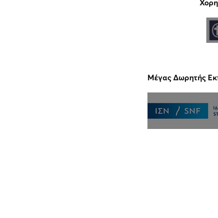
Χορη
Μέγας Δωρητής Εκ