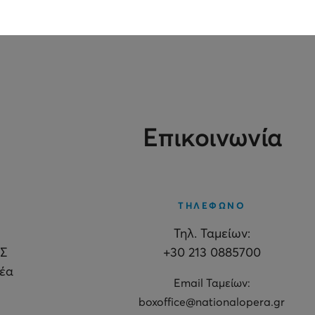
Επικοινωνία
ΤΗΛΕΦΩΝΟ
Τηλ. Ταμείων:
Σ
+30 213 0885700
θέα
Εmail Ταμείων:
boxoffice@nationalopera.gr