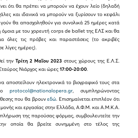
ει ότι θα πρέπει να μπορούν να έχουν λείο (δηλαδή
χάλες και ιδανικά να μπορούν να ξυρίσουν το κεφάλι
λεγούν θα απασχοληθούν για συνολικά 25 ημέρες κατά
 όμοια με του χορευτή corps de ballet της ΕΛΣ και θα
για όλες τις πρόβες και παραστάσεις (το ακριβές
ε λίγες ημέρες).
εί την
Τρίτη 2 Μαΐου 2023
στους χώρους της Ε.Λ.Σ.
 Σταύρος Νιάρχος και ώρες
17:00-20:00
.
να αποστείλουν ηλεκτρονικά το βιογραφικό τους στα
στο
protocol@nationalopera.gr
, συμπληρώνοντας
θεσης που θα βρουν
εδώ
. Επισημαίνεται επιπλέον ότι
μονής και εργασίας στην Ελλάδα, Α.Φ.Μ. και Α.Μ.Κ.Α.
πλήρωση της παρούσας φόρμας, συμβουλευτείτε την
 την οποία θα βρείτε συνημμένη στο τέλος της