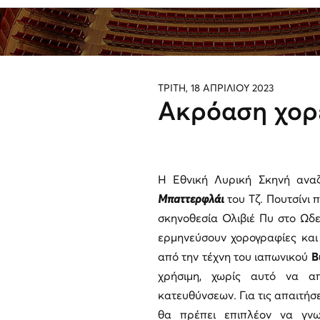
ΤΡΙΤΗ, 18 ΑΠΡΙΛΙΟΥ 2023
Ακρόαση χορ
Η Εθνική Λυρική Σκηνή ανα
Μπ
a
ττερφλάι
του Τζ. Πουτσίνι π
σκηνοθεσία Ολιβιέ Πυ στο Ωδε
ερμηνεύσουν χορογραφίες και 
από την τέχνη του ιαπωνικού
B
χρήσιμη, χωρίς αυτό να α
κατευθύνσεων. Για τις απαιτήσ
θα πρέπει επιπλέον να γνω