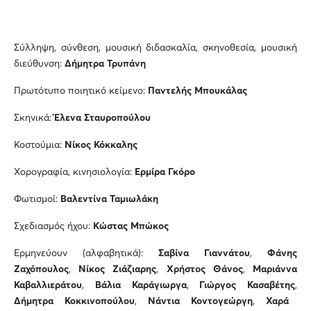
Σύλληψη, σύνθεση, μουσική διδασκαλία, σκηνοθεσία, μουσική
διεύθυνση:
Δήμητρα Τρυπάνη
Πρωτότυπο ποιητικό κείμενο:
Παντελής Μπουκάλας
Σκηνικά:
Έλενα Σταυροπούλου
Κοστούμια:
Νίκος Κόκκαλης
Χορογραφία, κινησιολογία:
Ερμίρα Γκόρο
Φωτισμοί:
Βαλεντίνα Ταμιωλάκη
Σχεδιασμός ήχου:
Κώστας Μπώκος
Ερμηνεύουν (αλφαβητικά):
Σαβίνα Γιαννάτου
,
Φάνης
Ζαχόπουλος
,
Νίκος Ζιάζιαρης
,
Χρήστος Θάνος
,
Μαριάννα
Καβαλλιεράτου
,
Βάλια Καράγιωργα
,
Γιώργος Κασαβέτης
,
Δήμητρα Κοκκινοπούλου
,
Νάντια Κοντογεώργη
,
Χαρά