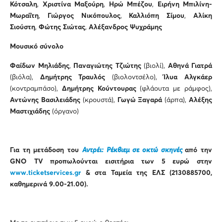
Κότσαλη
,
Χριστίνα Μαξούρη
,
Ηρώ Μπέζου
,
Ειρήνη Μπιλίνη-
Μωραΐτη
,
Γιώργος Νικόπουλος
,
Καλλιόπη Σίμου
,
Αλίκη
Σιούστη
,
Φώτης Σιώτας
,
Αλέξανδρος Ψυχράμης
Μουσικό σύνολο
Φαίδων Μηλιάδης
,
Παναγιώτης Τζιώτης
(βιολί),
Αθηνά Γιατρά
(βιόλα),
Δημήτρης Τραυλός
(βιολοντσέλο),
Ίλυα Αλγκάερ
(κοντραμπάσο),
Δημήτρης Κούντουρας
(φλάουτα με ράμφος),
Αντώνης Βασιλειάδης
(κρουστά),
Γωγώ Ξαγαρά
(άρπα),
Αλέξης
Μαστιχιάδης
(όργανο)
Για τη μετάδοση του
Αντρέι: Ρέκβιεμ σε οκτώ σκηνές
από την
GNO
TV
προπωλούνται εισιτήρια των 5 ευρώ στην
www.ticketservices.gr
& στα Ταμεία της ΕΛΣ (2130885700,
καθημερινά 9.00-21.00).