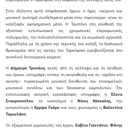
δημιούργησε ο Ταρκόφσκι στη διάρκεια της σύντομης ζωής του.
Στην ιδιότυπη αυτή «παράσταση ήχου», ο ήχος –κείμενο και
μουσική αυστηρά συνδεδεμένα μέσα στην παρτιτούρα– είναι το
κατεξοχήν αφηγηματικό μέσο. Η Τρυπάνη στη σύνθεσή της
αξιοποιεί εντυπωσιακά τις χρωματικές ετεροφωνικές
πολυφωνίες, την πολυστιλιστικότητα και τα σωματικά κρουστά.
Παράλληλα, με τη χρήση της τεχνικής του κολάζ, τα διαλογικά
θραύσματα από τις ταινίες του Ταρκόφσκι εγκιβωτίζονται στο
συνολικό λειτουργικό κείμενο.
Η
Δήμητρα
Τρυπάνη
, εκτός από τη σύλληψη και τη σύνθεση
του έργου, υπογράφει επίσης τη σκηνοθεσία και τη –σχεδόν επί
σκηνής– πυρακτωμένη μουσική διεύθυνση του εννεαμελούς
μουσικού συνόλου και των δεκαοκτώ ερμηνευτών. Την
εντυπωσιακή σκηνική εγκατάσταση υπογράφει η
Έλενα
Σταυροπούλου
, τα κοστούμια ο
Νίκος Κόκκαλης
, την
κινησιολογία η
Ερμίρα Γκόρο
και τους φωτισμούς η
Βαλεντίνα
Ταμιωλάκη
.
Οι εξαιρετικοί ερμηνευτές του έργου
Σαβίνα Γιαννάτου
,
Φάνης