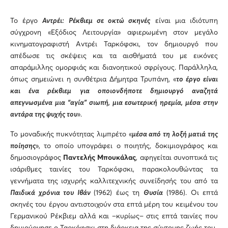
Το έργο
Αντρέι: Ρέκβιεμ σε οκτώ σκηνές
είναι μια ιδιότυπη
σύγχρονη «Εξόδιος Λειτουργία» αφιερωμένη στον μεγάλο
κινηματογραφιστή Αντρέι Ταρκόφσκι, τον δημιουργό που
απέδωσε τις σκέψεις και τα αισθήματά του με εικόνες
απαράμιλλης ομορφιάς και διανοητικού σφρίγους. Παράλληλα,
όπως σημειώνει η συνθέτρια Δήμητρα Τρυπάνη, «
το έργο είναι
και ένα ρέκβιεμ για οποιονδήποτε δημιουργό αναζητά
απεγνωσμένα μια “αγία” σιωπή, μια εσωτερική ηρεμία, μέσα στην
αντάρα της ψυχής του
».
Το μοναδικής πυκνότητας λιμπρέτο «
μέσα από τη λοξή ματιά της
ποίησης
», το οποίο υπογράφει ο ποιητής, δοκιμιογράφος και
δημοσιογράφος
Παντελής
Μπουκάλας
, αφηγείται συνοπτικά τις
ισάριθμες ταινίες του Ταρκόφσκι, παρακολουθώντας τα
γεννήματα της ισχυρής καλλιτεχνικής συνείδησής του από τα
Παιδικά χρόνια του Ιβάν
(1962) έως τη
Θυσία
(1986). Οι επτά
σκηνές του έργου αντιστοιχούν στα επτά μέρη του κειμένου του
Γερμανικού Ρέκβιεμ αλλά και –κυρίως– στις επτά ταινίες που