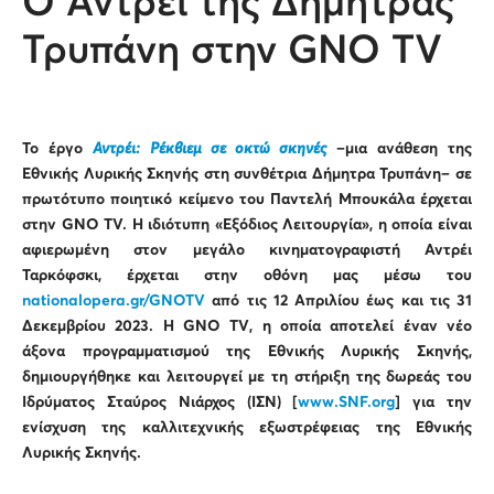
Ο Αντρέι της Δήμητρας
Τρυπάνη στην GNO TV
Το έργο
Αντρέι: Ρέκβιεμ σε οκτώ σκηνές
–μια ανάθεση της
Εθνικής Λυρικής Σκηνής στη συνθέτρια Δήμητρα Τρυπάνη– σε
πρωτότυπο ποιητικό κείμενο του Παντελή Μπουκάλα έρχεται
στην
GNO
TV
. Η ιδιότυπη «Εξόδιος Λειτουργία», η οποία είναι
αφιερωμένη στον μεγάλο κινηματογραφιστή Αντρέι
Ταρκόφσκι, έρχεται στην οθόνη μας μέσω του
nationalopera.gr/GNOTV
από τις 12 Απριλίου έως και τις 31
Δεκεμβρίου 2023. H GNO TV, η οποία αποτελεί έναν νέο
άξονα προγραμματισμού της Εθνικής Λυρικής Σκηνής,
δημιουργήθηκε και λειτουργεί με τη στήριξη της δωρεάς του
Ιδρύματος Σταύρος Νιάρχος (ΙΣΝ) [
www.SNF.org
] για την
ενίσχυση της καλλιτεχνικής εξωστρέφειας της Εθνικής
Λυρικής Σκηνής.