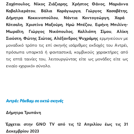
Ζαχόπουλος
,
Νίκος Ζιάζιαρης
,
Χρήστος Θάνος
,
Μαριάννα
Καβαλλιεράτου
,
Βάλια Καράγιωργα
,
Γιώργος Κασαβέτης
,
Δήμητρα Κοκκινοπούλου
,
Νάντια Κοντογεώργη
,
Χαρά
Κότσαλη
,
Χριστίνα Μαξούρη
,
Ηρώ Μπέζου
,
Ειρήνη Μπιλίνη-
Μωραΐτη
,
Γιώργος Νικόπουλος
,
Καλλιόπη Σίμου
,
Αλίκη
Σιούστη
,
Φώτης Σιώτας
,
Αλέξανδρος Ψυχράμης
ερμηνεύουν με
μοναδικό τρόπο τις επί σκηνής ισάριθμες εκδοχές του Αντρέι,
πρόσωπα υπαρκτά ή φανταστικά, κομβικούς χαρακτήρες από
τις επτά ταινίες του, λειτουργώντας είτε ως μονάδες είτε ως
ενιαίο «χορικό» σύνολο.
Αντρέι: Ρέκβιεμ σε οκτώ σκηνές
Δήμητρα Τρυπάνη
Έρχεται στην
GNO
TV
από τις 12 Απριλίου έως τις 31
Δεκεμβρίου 2023