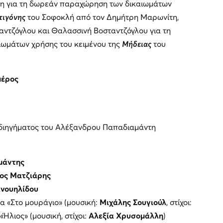
τη για τη δωρεάν παραχώρηση των δικαιωμάτων
τιγόνης
του Σοφοκλή από τον Δημήτρη Μαρωνίτη,
αντζόγλου και Θαλασσινή Βοσταντζόγλου για τη
ωμάτων χρήσης του κειμένου της
Μήδειας
του
μέρος
διηγήματος του Αλέξανδρου Παπαδιαμάντη
μάντης
ος Ματζιάρης
ανουηλίδου
α «Στο μουράγιο» (μουσική:
Μιχάλης Σουγιούλ
, στίχοι:
 «Ήλιος» (μουσική, στίχοι:
Αλεξία Χρυσομάλλη
)