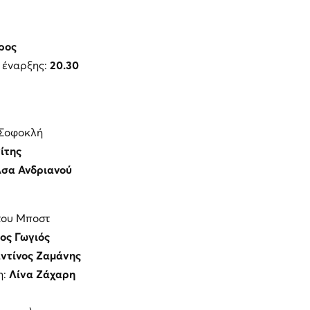
ρος
 έναρξης:
20.30
 Σοφοκλή
ίτης
λσα Ανδριανού
 του Μποστ
ος Γωγιός
ντίνος Ζαμάνης
η:
Λίνα Ζάχαρη