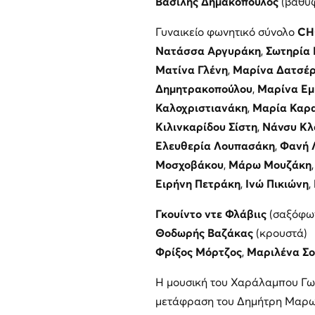
Βασίλης Δημακόπουλος
(βαθύ
Γυναικείο φωνητικό σύνολο
CH
Νατάσσα Αργυράκη
,
Σωτηρία 
Ματίνα Γλένη
,
Μαρίνα Δατσέ
Δημητρακοπούλου
,
Μαρίνα Εμ
Καλοχριστιανάκη
,
Μαρία Καρ
Κιλινκαρίδου Σίστη
,
Νάνσυ Κλ
Ελευθερία Λουπασάκη
,
Φανή 
Μοσχοβάκου
,
Μάρω Μουζάκη
Ειρήνη Πετράκη
,
Ινώ Πικιώνη
,
Γκουίντο ντε Φλάβιις
(σαξόφων
Θοδωρής Βαζάκας
(κρουστά)
Φρίξος Μόρτζος
,
Μαριλένα Σ
Η μουσική του Χαράλαμπου Γωγ
μετάφραση του Δημήτρη Μαρωνί