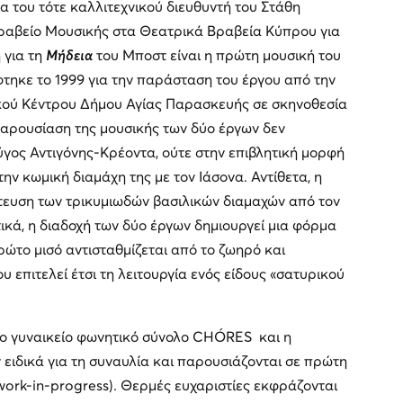
 του τότε καλλιτεχνικού διευθυντή του Στάθη
 Βραβείο Μουσικής στα Θεατρικά Βραβεία Κύπρου για
 για τη
Μήδεια
του Μποστ είναι η πρώτη μουσική του
φτηκε το 1999 για την παράσταση του έργου από την
ού Κέντρου Δήμου Αγίας Παρασκευής σε σκηνοθεσία
παρουσίαση της μουσικής των δύο έργων δεν
ύγος Αντιγόνης-Κρέοντα, ούτε στην επιβλητική μορφή
ην κωμική διαμάχη της με τον Ιάσονα. Αντίθετα, η
τευση των τρικυμιωδών βασιλικών διαμαχών από τον
κά, η διαδοχή των δύο έργων δημιουργεί μια φόρμα
ρώτο μισό αντισταθμίζεται από το ζωηρό και
υ επιτελεί έτσι τη λειτουργία ενός είδους «σατυρικού
το γυναικείο φωνητικό σύνολο CHÓRES και η
ειδικά για τη συναυλία και παρουσιάζονται σε πρώτη
ork-in-progress). Θερμές ευχαριστίες εκφράζονται