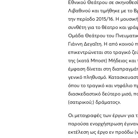
Εθνικού Θεάτρου σε σκηνοθεσία
Λιβαθινού και τιμήθηκε με το
την περίοδο 2015/16. Η μουσική
συνθέτη για το θέατρο και γρά
Ομάδα Θεάτρου του Πνευματικ
Γιάννη Δεγαΐτη. Η από κοινού 
επικεντρώνεται στο τραγικό ζε
της (κατά Μποστ) Μήδειας και τ
έμφαση δίνεται στη διαπραγμά
γενικό πληθυσμό. Κατασκευαστι
όπου το τραγικό και νηφάλιο π
διασκεδαστικό δεύτερο μισό, πο
(σατιρικού;) δράματος».
Οι μεταγραφές των έργων για 
παρούσα ενορχήστρωση έγιναν 
εκτέλεση ως έργο εν προόδω (w