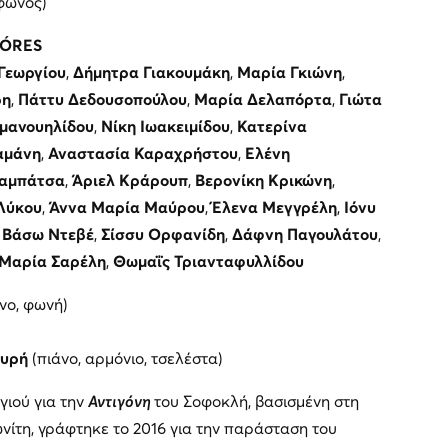
φωνος)
ÓRES
Γεωργίου
,
Δήμητρα Γιακουμάκη
,
Μαρία Γκιώνη
,
ρη
,
Πάττυ Δεδουσοπούλου
,
Μαρία Δελαπόρτα
,
Γιώτα
μανουηλίδου
,
Νίκη Ιωακειμίδου
,
Κατερίνα
αμάνη
,
Αναστασία Καραχρήστου
,
Ελένη
αμπάτσα
,
Άριελ Κράρουπ
,
Βερονίκη Κρικώνη
,
Λύκου
,
Άννα Μαρία Μαύρου
,
Έλενα Μεγγρέλη
,
Ιόνυ
,
Βάσω Ντεβέ
,
Σίσσυ Ορφανίδη
,
Δάφνη Παγουλάτου
,
Μαρία Σαρέλη
,
Θωμαΐς Τριανταφυλλίδου
ο, φωνή)
ουρή
(πιάνο, αρμόνιο, τσελέστα)
ιού για την
Αντιγόνη
του Σοφοκλή, βασισμένη στη
τη, γράφτηκε το 2016 για την παράσταση του