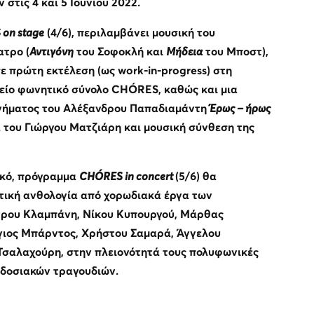
στις 4 και 5 Ιουνίου 2022.
S
on stage
(4/6), περιλαμβάνει μουσική του
ατρο (
Αντιγόνη
του Σοφοκλή και
Μήδεια
του Μποστ),
ε πρώτη εκτέλεση (ως
work
-
in
-
progress
) στη
κείο φωνητικό σύνολο CHÓRES, καθώς και μια
γήματος του Αλέξανδρου Παπαδιαμάντη
Έρως – ήρως
 του Γιώργου Ματζιάρη και μουσική σύνθεση της
ακό, πρόγραμμα
CHÓRES
in concert
(5/6) θα
τική ανθολογία από χορωδιακά έργα των
ρου Κλαμπάνη, Νίκου Κυπουργού, Μάρθας
γιος Μπάρντος, Χρήστου Σαμαρά, Άγγελου
Τσαλαχούρη, στην πλειονότητά τους πολυφωνικές
αδοσιακών τραγουδιών.