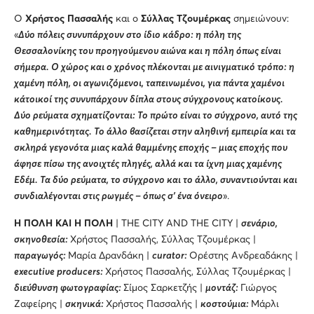
Ο
Χρήστος Πασσαλής
και ο
Σύλλας Τζουμέρκας
σημειώνουν:
«
Δύο πόλεις συνυπάρχουν στο ίδιο κάδρο: η πόλη της
Θεσσαλονίκης του προηγούμενου αιώνα και η πόλη όπως είναι
σήμερα. Ο χώρος και ο χρόνος πλέκονται με αινιγματικό τρόπο: η
χαμένη πόλη, οι αγωνιζόμενοι, ταπεινωμένοι, για πάντα χαμένοι
κάτοικοί της συνυπάρχουν δίπλα στους σύγχρονους κατοίκους.
Δύο ρεύματα σχηματίζονται: Το πρώτο είναι το σύγχρονο, αυτό της
καθημερινότητας. Το άλλο βασίζεται στην αληθινή εμπειρία και τα
σκληρά γεγονότα μιας καλά θαμμένης εποχής – μιας εποχής που
άφησε πίσω της ανοιχτές πληγές, αλλά και τα ίχνη μιας χαμένης
Εδέμ. Τα δύο ρεύματα, το σύγχρονο και το άλλο, συναντιούνται και
συνδιαλέγονται στις ρωγμές – όπως σ’ ένα όνειρο
».
Η ΠΟΛΗ ΚΑΙ Η ΠΟΛΗ
| THE CITY AND THE CITY |
σενάριο,
σκηνοθεσία:
Χρήστος Πασσαλής, Σύλλας Τζουμέρκας |
παραγωγός:
Μαρία Δρανδάκη |
curator:
Ορέστης Ανδρεαδάκης |
executive producers:
Χρήστος Πασσαλής, Σύλλας Τζουμέρκας |
διεύθυνση φωτογραφίας:
Σίμος Σαρκετζής |
μοντάζ:
Γιώργος
Ζαφείρης |
σκηνικά:
Χρήστος Πασσαλής |
κοστούμια:
Μάρλι