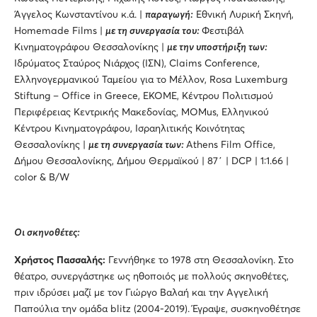
Άγγελος Κωνσταντίνου κ.ά. |
παραγωγή:
Εθνική Λυρική Σκηνή,
Homemade Films |
με τη συνεργασία του:
Φεστιβάλ
Κινηματογράφου Θεσσαλονίκης |
με την υποστήριξη των:
Ιδρύματος Σταύρος Νιάρχος (ΙΣΝ), Claims Conference,
Ελληνογερμανικού Ταμείου για το Μέλλον, Rosa Luxemburg
Stiftung – Office in Greece, ΕΚΟΜΕ, Κέντρου Πολιτισμού
Περιφέρειας Κεντρικής Μακεδονίας, MOMus, Eλληνικού
Κέντρου Κινηματογράφου, Ισραηλιτικής Κοινότητας
Θεσσαλονίκης |
με τη συνεργασία των:
Athens Film Office,
Δήμου Θεσσαλονίκης, Δήμου Θερμαϊκού | 87΄ | DCP | 1:1.66 |
color & B/W
Οι σκηνοθέτες:
X
ρήστος Πασσαλής:
Γεννήθηκε το 1978 στη Θεσσαλονίκη. Στο
θέατρο, συνεργάστηκε ως ηθοποιός με πολλούς σκηνοθέτες,
πριν ιδρύσει μαζί με τον Γιώργο Βαλαή και την Αγγελική
Παπούλια την ομάδα blitz (2004-2019). Έγραψε, συσκηνοθέτησε