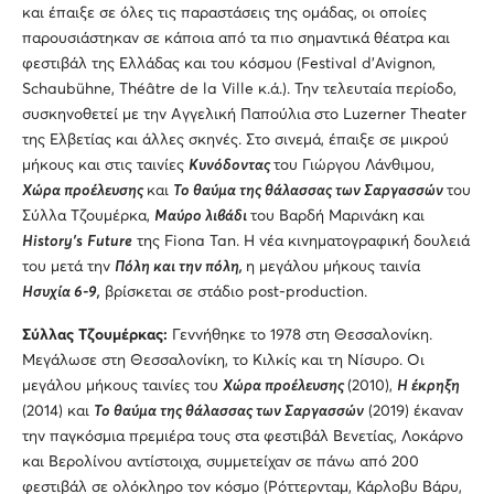
και έπαιξε σε όλες τις παραστάσεις της ομάδας, οι οποίες
παρουσιάστηκαν σε κάποια από τα πιο σημαντικά θέατρα και
φεστιβάλ της Ελλάδας και του κόσμου (Festival d’Avignon,
Schaubühne, Théâtre de la Ville κ.ά.). Την τελευταία περίοδο,
συσκηνοθετεί με την Αγγελική Παπούλια στο Luzerner Theater
της Ελβετίας και άλλες σκηνές. Στο σινεμά, έπαιξε σε μικρού
μήκους και στις ταινίες
Κυνόδοντας
του Γιώργου Λάνθιμου,
X
ώρα προέλευσης
και
Το θαύμα της θάλασσας των Σαργασσών
του
Σύλλα Τζουμέρκα,
Μαύρο λιβάδι
του Βαρδή Μαρινάκη και
History
’
s
Future
της Fiona Tan. Η νέα κινηματογραφική δουλειά
του μετά την
Πόλη και την πόλη,
η μεγάλου μήκους ταινία
Ησυχία 6-9,
βρίσκεται σε στάδιο post-production.
Σύλλας Τζουμέρκας:
Γεννήθηκε το 1978 στη Θεσσαλονίκη.
Μεγάλωσε στη Θεσσαλονίκη, το Κιλκίς και τη Νίσυρο. Οι
μεγάλου μήκους ταινίες του
Χώρα προέλευσης
(2010),
H
έκρηξη
(2014) και
Το θαύμα της θάλασσας των Σαργασσών
(2019) έκαναν
την παγκόσμια πρεμιέρα τους στα φεστιβάλ Βενετίας, Λοκάρνο
και Βερολίνου αντίστοιχα, συμμετείχαν σε πάνω από 200
φεστιβάλ σε ολόκληρο τον κόσμο (Ρόττερνταμ, Κάρλοβυ Βάρυ,