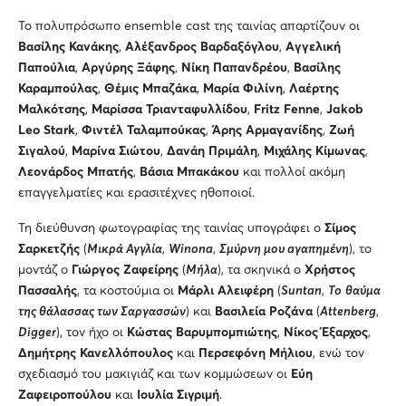
Το πολυπρόσωπο ensemble cast της ταινίας απαρτίζουν οι
Βασίλης Κανάκης
,
Αλέξανδρος Βαρδαξόγλου
,
A
γγελική
Παπούλια
,
Αργύρης Ξάφης
,
Νίκη Παπανδρέου
,
Βασίλης
Καραμπούλας
,
Θέμις Μπαζάκα
,
Μαρία Φιλίνη
,
Λαέρτης
Μαλκότσης
,
Μαρίσσα Τριανταφυλλίδου
,
Fritz
Fenne
,
Jakob
Leo
Stark
,
Φιντέλ Ταλαμπούκας
,
Άρης Αρμαγανίδης
,
Ζωή
Σιγαλού
,
Μαρίνα Σιώτου
,
Δανάη Πριμάλη
,
Μιχάλης Κίμωνας
,
Λεονάρδος Μπατής
,
Βάσια Μπακάκου
και πολλοί ακόμη
επαγγελματίες και ερασιτέχνες ηθοποιοί.
Τη διεύθυνση φωτογραφίας της ταινίας υπογράφει ο
Σίμος
Σαρκετζής
(
Μικρά Αγγλία
,
Winona
,
Σμύρνη μου
a
γαπημένη
), το
μοντάζ ο
Γιώργος Ζαφείρης
(
Μήλα
), τα σκηνικά ο
Χρήστος
Πασσαλής
, τα κοστούμια oι
Μάρλι Αλειφέρη
(
Suntan
,
To
θαύμα
της θάλασσας των Σαργασσών
) και
Βασιλεία Ροζάνα
(
Α
ttenberg
,
Digger
), τον ήχο οι
Κώστας Βαρυμπομπιώτης
,
Νίκος Έξαρχος
,
Δημήτρης Κανελλόπουλος
και
Περσεφόνη Μήλιου
, ενώ τον
σχεδιασμό του μακιγιάζ και των κομμώσεων οι
Εύη
Ζαφειροπούλου
και
Ιουλία Σιγριμή
.