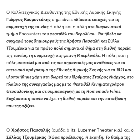
Ο Καλλιτεχνικός Διευθυντής της Εθνικής Λυρικής Σκηνής
Γιώργος Κουμεντάκης
σημειώνει: «
Είμαστε ευτυχείς για τη
συμμετοχή της ταινίας
Η πόλη και η πόλη
στο διαγωνιστικό
τμήμα
Encounters
του φεστιβάλ του Βερολίνου. Θα ήθελα να
συγχαρώ τους δημιουργούς της Χρήστο Πασσαλή και Σύλλα
Τζουμέρκα για το πρώτο πολύ σημαντικό βήμα στη διεθνή πορεία
της ταινίας, τη συμμετοχή στη φετινή Μπερλινάλε.
Η πόλη και η
πόλη
αποτελεί μια από τις πιο σημαντικές μας αναθέσεις για το
επετειακό πρόγραμμα της Εθνικής Λυρικής Σκηνής για το 1821 και
υλοποιήθηκε χάρη στη δωρεά του Ιδρύματος Σταύρος Νιάρχος, στο
πλαίσιο της συνεργασίας μας με το Φεστιβάλ Κινηματογράφου
Θεσσαλονίκης και σε συμπαραγωγή με τη Ηomemade
F
ilms.
Ευχόμαστε η ταινία να έχει τη διεθνή πορεία και την καταξίωση
που της αξίζει
».
Ο
Χρήστος Πασσαλής
(ομάδα blitz, Luzerner Theater κ.ά.) και ο
Σύλλας Τζουμέρκας
(
Χώρα προέλευσης
,
Η έκρηξη
,
Το θαύμα της