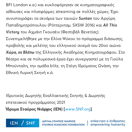
BFI London κ.α.) και κυκλοφόρησαν σε κινηματογραφικές
αίθουσες και πλατφόρμες streaming σε πολλές χώρες. Έχει
συνυπογράψει τα σενάρια των ταινιών
Suntan
του Αργύρη
Παπαδημητρόπουλου (Ρόττερνταμ, SXSW 2016) και
All
This
Victory
του Αχμάντ Γκουσέιν (Φεστιβάλ Βενετίας).
Συνεπιμελήθηκε με την Ελίνα Ψύκου το πρόγραμμα διάσωσης,
προβολής και μελέτης του ελληνικού σινεμά του 20ού αιώνα
Χώρα, σε Βλέπω
της Ελληνικής Ακαδημίας Κινηματογράφου. Στο
θέατρο και σε πολυμεσικά έργα έχει συνεργαστεί με τη Γιούλα
Μπούνταλη, την ομάδα blitz, τη Στέγη Ιδρύματος Ωνάση, την
Εθνική Λυρική Σκηνή κ.ά.
Ιδρυτικός Δωρητής Εναλλακτικής Σκηνής & Δωρητής
επετειακού προγράμματος 2021
Ίδρυμα Σταύρος Νιάρχος (ΙΣΝ) [
www.SNF.org
]