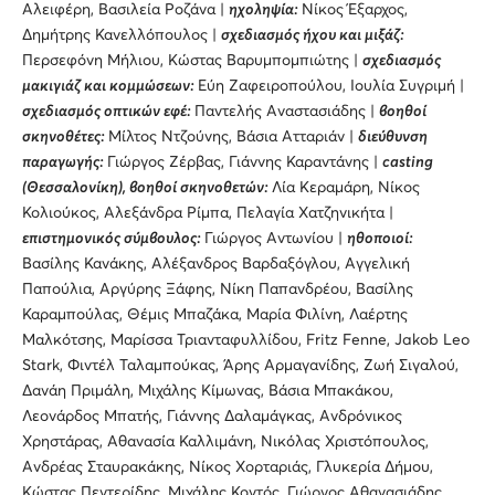
Αλειφέρη, Βασιλεία Ροζάνα |
ηχοληψία:
Νίκος Έξαρχος,
Δημήτρης Κανελλόπουλος |
σχεδιασμός ήχου και μιξάζ:
Περσεφόνη Μήλιου, Κώστας Βαρυμπομπιώτης |
σχεδιασμός
μακιγιάζ και κομμώσεων:
Εύη Ζαφειροπούλου, Ιουλία Συγριμή |
σχεδιασμός οπτικών εφέ:
Παντελής Αναστασιάδης |
βοηθοί
σκηνοθέτες:
Μίλτος Ντζούνης, Βάσια Ατταριάν |
διεύθυνση
παραγωγής:
Γιώργος Ζέρβας, Γιάννης Καραντάνης |
casting
(Θεσσαλονίκη), βοηθοί σκηνοθετών:
Λία Κεραμάρη, Νίκος
Κολιούκος, Αλεξάνδρα Ρίμπα, Πελαγία Χατζηνικήτα |
επιστημονικός σύμβουλος:
Γιώργος Αντωνίου |
ηθοποιοί:
Βασίλης Κανάκης, Αλέξανδρος Βαρδαξόγλου, Aγγελική
Παπούλια, Αργύρης Ξάφης, Νίκη Παπανδρέου, Βασίλης
Καραμπούλας, Θέμις Μπαζάκα, Μαρία Φιλίνη, Λαέρτης
Μαλκότσης, Μαρίσσα Τριανταφυλλίδου, Fritz Fenne, Jakob Leo
Stark, Φιντέλ Ταλαμπούκας, Άρης Αρμαγανίδης, Ζωή Σιγαλού,
Δανάη Πριμάλη, Μιχάλης Κίμωνας, Βάσια Μπακάκου,
Λεονάρδος Μπατής, Γιάννης Δαλαμάγκας, Ανδρόνικος
Χρηστάρας, Αθανασία Καλλιμάνη, Νικόλας Χριστόπουλος,
Ανδρέας Σταυρακάκης, Νίκος Χορταριάς, Γλυκερία Δήμου,
Κώστας Πεντερίδης, Μιχάλης Κοντός, Γιώργος Αθανασιάδης,