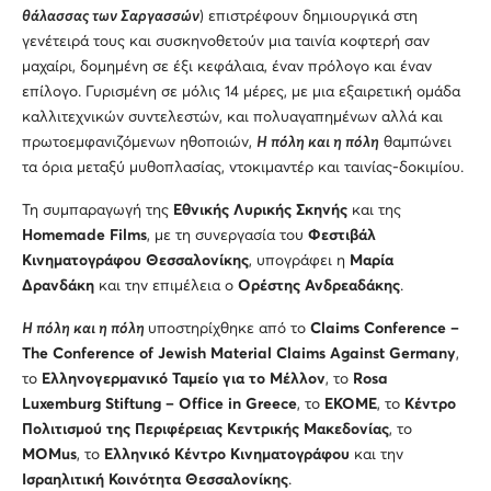
θάλασσας των Σαργασσών
) επιστρέφουν δημιουργικά στη
γενέτειρά τους και συσκηνοθετούν μια ταινία κοφτερή σαν
μαχαίρι, δομημένη σε έξι κεφάλαια, έναν πρόλογο και έναν
επίλογο. Γυρισμένη σε μόλις 14 μέρες, με μια εξαιρετική ομάδα
καλλιτεχνικών συντελεστών, και πολυαγαπημένων αλλά και
πρωτοεμφανιζόμενων ηθοποιών,
Η πόλη και η πόλη
θαμπώνει
τα όρια μεταξύ μυθοπλασίας, ντοκιμαντέρ και ταινίας-δοκιμίου.
Τη συμπαραγωγή της
Εθνικής Λυρικής Σκηνής
και της
Homemade
Films
, με τη συνεργασία του
Φεστιβάλ
K
ινηματογράφου Θεσσαλονίκης
, υπογράφει η
Μαρία
Δρανδάκη
και την επιμέλεια ο
Ορέστης Ανδρεαδάκης
.
Η πόλη και η πόλη
υποστηρίχθηκε από το
Claims
Conference
–
The
Conference
of
Jewish
Material
Claims
Against
Germany
,
το
Ελληνογερμανικό Ταμείο για το Μέλλον
, το
Rosa
Luxemburg
Stiftung
–
Office
in
Greece
, το
ΕΚΟΜΕ
, τo
K
έντρο
Πολιτισμού της Περιφέρειας Κεντρικής Μακεδονίας
, το
MOMus
, το
Ελληνικό Κέντρο Κινηματογράφου
και την
Ισραηλιτική Κοινότητα Θεσσαλονίκης
.