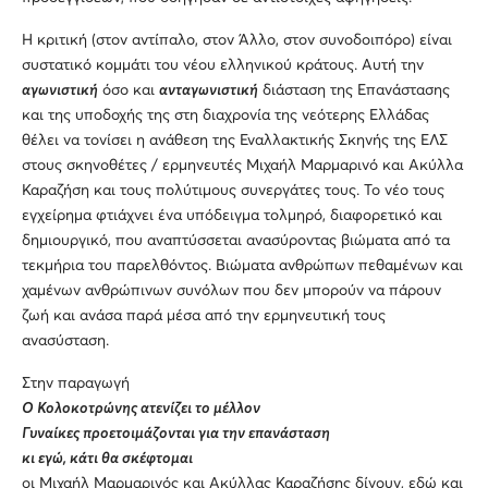
Η κριτική (στον αντίπαλο, στον Άλλο, στον συνοδοιπόρο) είναι
συστατικό κομμάτι του νέου ελληνικού κράτους. Αυτή την
αγωνιστική
όσο και
ανταγωνιστική
διάσταση της Επανάστασης
και της υποδοχής της στη διαχρονία της νεότερης Ελλάδας
θέλει να τονίσει η ανάθεση της Εναλλακτικής Σκηνής της ΕΛΣ
στους σκηνοθέτες / ερμηνευτές Μιχαήλ Μαρμαρινό και Ακύλλα
Καραζήση και τους πολύτιμους συνεργάτες τους. Το νέο τους
εγχείρημα φτιάχνει ένα υπόδειγμα τολμηρό, διαφορετικό και
δημιουργικό, που αναπτύσσεται ανασύροντας βιώματα από τα
τεκμήρια του παρελθόντος. Βιώματα ανθρώπων πεθαμένων και
χαμένων ανθρώπινων συνόλων που δεν μπορούν να πάρουν
ζωή και ανάσα παρά μέσα από την ερμηνευτική τους
ανασύσταση.
Στην παραγωγή
Ο Κολοκοτρώνης ατενίζει το μέλλον
Γυναίκες προετοιμάζονται για την επανάσταση
κι εγώ, κάτι θα σκέφτομαι
οι Μιχαήλ Μαρμαρινός και Ακύλλας Καραζήσης δίνουν, εδώ και