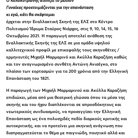
Ο Κολοκοτρώνης ατενίζει το μέλλον
Γυναίκες προετοιμάζονται για την επανάσταση
κι εγώ, κάτι θα σκέφτομαι
έρχεται στην Εναλλακτική Σκηνή της ΕΛΣ στο Κέντρο
Πολιτισμού Ίδρυμα Σταύρος Νιάρχος, στις 9, 10, 14, 15, 16
Οκτωβρίου 2021. Η παραγωγή αποτελεί ανάθεση της
Εναλλακτικής Σκηνής της ΕΛΣ σε μια ομάδα υψηλού
καλλιτεχνικού προφίλ με επικεφαλής τους σκηνοθέτες /
ερμηνευτές Μιχαήλ Μαρμαρινό και Ακύλλα Καραζήση καθώς
και τον αναγνωρισμένο συνθέτη Αντώνη Ανισέγκο, στο
πλαίσιο των εορτασμών για τα 200 χρόνια από την Ελληνική
Επανάσταση του 1821.
Η παραγωγή των Μιχαήλ Μαρμαρινού και Ακύλλα Καραζήση
επιδιώκει, μέσα από μια θεατρική γλώσσα όπου τα μέσα της
σκηνής και του ήχου διαπλέκονται σε απροσδόκητους και
νεωτερικούς συνδυασμούς, να προσεγγίσει την Ελληνική
Επανάσταση ως ένα πολυσχιδές πεδίο διαρκούς κριτικής και
αυτοκριτικής, και να προτείνει μια σκηνική ανάγνωση που
διαπραγματεύεται το θέμα με παιγνιώδη, ποιητικό αλλά και