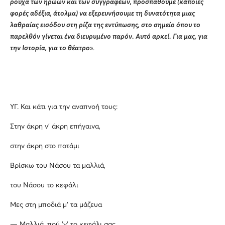
ρούχα των ηρώων και των συγγραφέων, προσπαθούμε (κάποιες
φορές αδέξια, άτολμα) να εξερευνήσουμε τη δυνατότητα μιας
λαθραίας εισόδου στη ρίζα της εντύπωσης, στο σημείο όπου το
παρελθόν γίνεται ένα διευρυμένο παρόν. Αυτό αρκεί. Για μας, για
την Ιστορία, για το θέατρο
».
ΥΓ. Και κάτι για την αναπνοή τους:
Στην άκρη ν’ άκρη επήγαινα,
στην άκρη στο ποτάμι
Βρίσκω του Νάσου τα μαλλιά,
του Νάσου το κεφάλι
Μες στη μποδιά μ’ τα μάζευα
— Μαλλιά, πού ’ν’ το κεφάλι σας,