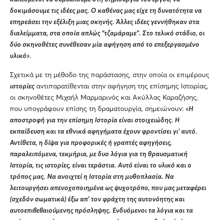
δοκιμάσουμε τις ιδέες μας. Ο καθένας μας είχε τη δυνατότητα να
επηρεάσει την εξέλιξη μιας σκηνής. Άλλες ιδέες γεννήθηκαν στα
διαλείμματα, στα οποία απλώς “τζαμάραμε”. Στο τελικό στάδιο, οι
δύο σκηνοθέτες συνέθεσαν μία αφήγηση από το επεξεργασμένο
υλικό
».
Σχετικά με τη μέθοδο της παράστασης, στην οποία οι επιμέρους
ιστορίες
αντιπαρατίθενται στην αφήγηση της επίσημης Ιστορίας,
οι σκηνοθέτες Μιχαήλ Μαρμαρινός και Ακύλλας Καραζήσης,
που υπογράφουν επίσης τη δραματουργία, σημειώνουν: «
Η
αποστροφή για την επίσημη Ιστορία είναι στοιχειώδης. Η
εκπαίδευση και τα εθνικά αφηγήματα έχουν φροντίσει γι’ αυτό.
Αντίθετα, η δίψα για προφορικές ή γραπτές αφηγήσεις,
παραλειπόμενα, τεκμήρια, με δυο λόγια για τη θραυσματική
Ιστορία, τις ιστορίες, είναι τεράστια. Αυτό είναι το υλικό και ο
τρόπος μας. Να ανοιχτεί η Ιστορία στη μυθοπλασία. Να
λειτουργήσει απενοχοποιημένα ως ψυχοτρόπο, που μας μεταφέρει
(σχεδόν σωματικά) έξω απ’ τον φράχτη της αυτονόητης και
αυτοεπιβεβαιούμενης πρόσληψης. Ενδυόμενοι τα λόγια και τα