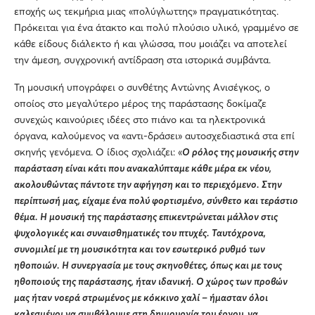
εποχής ως τεκμήρια μιας «πολύγλωττης» πραγματικότητας.
Πρόκειται για ένα άτακτο και πολύ πλούσιο υλικό, γραμμένο σε
κάθε είδους διάλεκτο ή και γλώσσα, που μοιάζει να αποτελεί
την άμεση, συγχρονική αντίδραση στα ιστορικά συμβάντα.
Τη μουσική υπογράφει ο συνθέτης Αντώνης Ανισέγκος, ο
οποίος στο μεγαλύτερο μέρος της παράστασης δοκίμαζε
συνεχώς καινούριες ιδέες στο πιάνο και τα ηλεκτρονικά
όργανα, καλούμενος να «αντι-δράσει» αυτοσχεδιαστικά στα επί
σκηνής γενόμενα. Ο ίδιος σχολιάζει: «
Ο ρόλος της μουσικής στην
παράσταση είναι κάτι που ανακαλύπταμε κάθε μέρα εκ νέου,
ακολουθώντας πάντοτε την αφήγηση και το περιεχόμενο. Στην
περίπτωσή μας, είχαμε ένα πολύ φορτισμένο, σύνθετο και τεράστιο
θέμα. Η μουσική της παράστασης επικεντρώνεται μάλλον στις
ψυχολογικές και συναισθηματικές του πτυχές. Ταυτόχρονα,
συνομιλεί με τη μουσικότητα και τον εσωτερικό ρυθμό των
ηθοποιών. Η συνεργασία με τους σκηνοθέτες, όπως και με τους
ηθοποιούς της παράστασης, ήταν ιδανική. Ο χώρος των προβών
μας ήταν νοερά στρωμένος με κόκκινο χαλί – ήμασταν όλοι
καλεσμένοι να συμβάλουμε στη δημιουργία του έργου, να