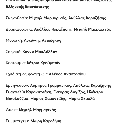
Στο πλαίσιο του εορτασμού των 200 ετών από την έναρξη της
Ελληνικής Επανάστασης
Σκηνοθεσία:
Μιχαήλ Μαρμαρινός
,
Ακύλλας Καραζήσης
Δραματουργία
: Ακύλλας Καραζήσης
,
Μιχαήλ Μαρμαρινός
Μουσική:
Αντώνης Ανισέγκος
Σκηνικό:
Κέννυ ΜακΛέλλαν
Κοστούμια:
Κάτριν Κρούμπαϊν
Σχεδιασμός φωτισμών:
Αλέκος Αναστασίου
Ερμηνεύουν:
Λάμπρος Γραμματικός
,
Ακύλλας Καραζήσης
,
Ευαγγελία Καρακατσάνη
,
Έκτορας Λυγίζος
,
Ηλέκτρα
Νικολούζου
,
Μάριος Σαραντίδης
,
Μαρία Σκουλά
Guest:
Μιχαήλ Μαρμαρινός
Συμμετέχει η
Μαίρη Καραζήση