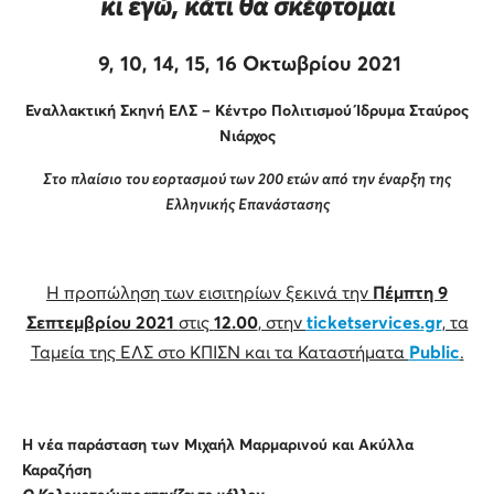
κι εγώ, κάτι θα σκέφτομαι
9, 10, 14, 15, 16 Οκτωβρίου 2021
Εναλλακτική Σκηνή ΕΛΣ – Κέντρο Πολιτισμού Ίδρυμα Σταύρος
Νιάρχος
Στο πλαίσιο του εορτασμού των 200 ετών από την έναρξη της
Ελληνικής Επανάστασης
Η προπώληση των εισιτηρίων ξεκινά την
Πέμπτη 9
Σεπτεμβρίου 2021
στις
12.00
, στην
ticket
services
.
gr
, τα
Ταμεία της ΕΛΣ στο ΚΠΙΣΝ και τα Καταστήματα
Public
.
Η νέα παράσταση των Μιχαήλ Μαρμαρινού και Ακύλλα
Καραζήση