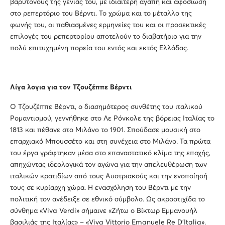
βαρύτονους της γενιάς του, με ιδιαίτερη αγάπη και αφοσίωση
στο ρεπερτόριο του Βέρντι. Το χρώμα και το μέταλλο της
φωνής του, οι παθιασμένες ερμηνείες του και οι προσεκτικές
επιλογές του ρεπερτορίου αποτελούν το διαβατήριο για την
πολύ επιτυχημένη πορεία του εντός και εκτός Ελλάδας.
Λίγα λογια για τον Τζουζέππε Βέρντι
Ο Τζουζέππε Βέρντι, ο διασημότερος συνθέτης του ιταλικού
Ρομαντισμού, γεννήθηκε στο Λε Ρόνκολε της βόρειας Ιταλίας το
1813 και πέθανε στο Μιλάνο το 1901. Σπούδασε μουσική στο
επαρχιακό Μπουσσέτο και στη συνέχεια στο Μιλάνο. Τα πρώτα
του έργα γράφτηκαν μέσα στο επαναστατικό κλίμα της εποχής,
απηχώντας ιδεολογικά τον αγώνα για την απελευθέρωση των
ιταλικών κρατιδίων από τους Αυστριακούς και την ενοποίησή
τους σε κυρίαρχη χώρα. Η ενασχόληση του Βέρντι με την
πολιτική τον ανέδειξε σε εθνικό σύμβολο. Ως ακροστιχίδα το
σύνθημα «Viva Verdi» σήμαινε «Ζήτω ο Βίκτωρ Εμμανουήλ
βασιλιάς της Ιταλίας» – «Viva Vittorio Emanuele Re D’Italia».