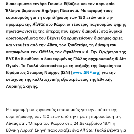
διακεκριμένο τενόρο Γιουσίφ Εϊβάζοφ και τον κορυφαίο
Έλληνα βαρύτονο Δημήτρη Πλατανιά. Με αφορμή τους
εορτασμούς για τη συμπλήρωση των 150 ετών από την
πρεμιέρα της
Αΐντας
στο Κάιρο, οι τέσσερις παγκοσμίου φήμης
πρωταγωνιστές της όπερας που έχουν διακριθεί στα λυρικά
αριστουργήματα του Βέρντι θα ερμηνεύσουν διάσημες άριες
και ντουέτα από την
Αΐντα
, τον
Τροβατόρε
, τη
Δύναμη του
πεπρωμένου
, τον
Οθέλλο
, τον
Ριγολέττο
κ.ά. Την Ορχήστρα της
ΕΛΣ θα διευθύνει ο διακεκριμένος Γάλλος αρχιμουσικός Φιλίπ
Ωγκέν. Το Γκαλά υλοποιείται με τη στήριξη της δωρεάς του
Ιδρύματος Σταύρος Νιάρχος (ΙΣΝ) [
www.SNF.org
] για την
ενίσχυση της καλλιτεχνικής εξωστρέφειας της Εθνικής
Λυρικής Σκηνής.
Με αφορμή τους φετινούς εορτασμούς για την επέτειο της
συμπλήρωσης των 150 ετών από την πρώτη παρουσίαση της
Αΐντας
στην Όπερα του Καΐρου στις 24 Δεκεμβρίου 1871, η
Εθνική Λυρική Σκηνή παρουσιάζει ένα
All
Star
Γκαλά Βέρντι
για