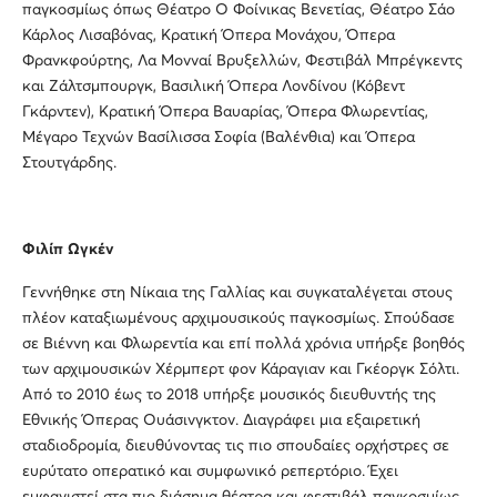
παγκοσμίως όπως Θέατρο Ο Φοίνικας Βενετίας, Θέατρο Σάο
Κάρλος Λισαβόνας, Κρατική Όπερα Μονάχου, Όπερα
Φρανκφούρτης, Λα Μονναί Βρυξελλών, Φεστιβάλ Μπρέγκεντς
και Ζάλτσμπουργκ, Βασιλική Όπερα Λονδίνου (Κόβεντ
Γκάρντεν), Κρατική Όπερα Βαυαρίας, Όπερα Φλωρεντίας,
Μέγαρο Τεχνών Βασίλισσα Σοφία (Βαλένθια) και Όπερα
Στουτγάρδης.
Φιλίπ Ωγκέν
Γεννήθηκε στη Νίκαια της Γαλλίας και συγκαταλέγεται στους
πλέον καταξιωμένους αρχιμουσικούς παγκοσμίως. Σπούδασε
σε Βιέννη και Φλωρεντία και επί πολλά χρόνια υπήρξε βοηθός
των αρχιμουσικών Χέρμπερτ φον Κάραγιαν και Γκέοργκ Σόλτι.
Από το 2010 έως το 2018 υπήρξε μουσικός διευθυντής της
Εθνικής Όπερας Ουάσινγκτον. Διαγράφει μια εξαιρετική
σταδιοδρομία, διευθύνοντας τις πιο σπουδαίες ορχήστρες σε
ευρύτατο οπερατικό και συμφωνικό ρεπερτόριο. Έχει
εμφανιστεί στα πιο διάσημα θέατρα και φεστιβάλ παγκοσμίως