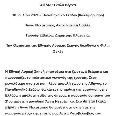
All
Star
Γκαλά Βέρντι
10 Ιουλίου 2021 – Παναθηναϊκό Στάδιο (Καλλιμάρμαρο)
Άννα Νετρέμπκο, Ανίτα Ρατσβελισβίλι,
Γιουσίφ Εϊβάζοφ, Δημήτρης Πλατανιάς
Την Ορχήστρα της Εθνικής Λυρικής Σκηνής διευθύνει ο Φιλίπ
Ωγκέν
Η Εθνική Λυρική Σκηνή επιστρέφει στα ζωντανά θεάματα και
παρουσιάζει το πολιτιστικό γεγονός της χρονιάς. Στον
μεγαλύτερο ανοιχτό και πλέον ασφαλή χώρο της Αθήνας, το
Παναθηναϊκό Στάδιο, θα κάνει την πρώτη της εμφάνιση στην
Ελλάδα η απόλυτη ντίβα της όπερας, η κορυφαία σοπράνο του
21ου αιώνα, η μοναδική Άννα Νετρέμπκο. Στο
All
Star
Γκαλά
Βέρντι
η Άννα Νετρέμπκο θα βρεθεί στη σκηνή με την
κορυφαία μέτζο της εποχής μας Ανίτα Ρατσβελισβίλι, τον