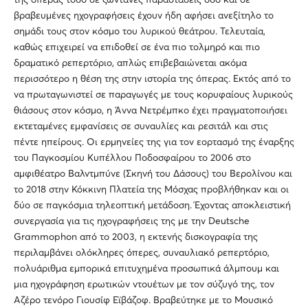
βραβευμένες ηχογραφήσεις έχουν ήδη αφήσει ανεξίτηλο το
σημάδι τους στον κόσμο του λυρικού θεάτρου. Τελευταία,
καθώς επιχειρεί να επιδοθεί σε ένα πιο τολμηρό και πιο
δραματικό ρεπερτόριο, απλώς επιβεβαιώνεται ακόμα
περισσότερο η θέση της στην ιστορία της όπερας. Εκτός από το
να πρωταγωνιστεί σε παραγωγές με τους κορυφαίους λυρικούς
θιάσους στον κόσμο, η Άννα Νετρέμπκο έχει πραγματοποιήσει
εκτεταμένες εμφανίσεις σε συναυλίες και ρεσιτάλ και στις
πέντε ηπείρους. Οι ερμηνείες της για τον εορτασμό της έναρξης
του Παγκοσμίου Κυπέλλου Ποδοσφαίρου το 2006 στο
αμφιθέατρο Βαλντμπύνε (Σκηνή του Δάσους) του Βερολίνου και
το 2018 στην Κόκκινη Πλατεία της Μόσχας προβλήθηκαν και οι
δύο σε παγκόσμια τηλεοπτική μετάδοση. Έχοντας αποκλειστική
συνεργασία για τις ηχογραφήσεις της με την Deutsche
Grammophon από το 2003, η εκτενής δισκογραφία της
περιλαμβάνει ολόκληρες όπερες, συναυλιακό ρεπερτόριο,
πολυάριθμα εμπορικά επιτυχημένα προσωπικά άλμπουμ και
μια ηχογράφηση ερωτικών ντουέτων με τον σύζυγό της, τον
Αζέρο τενόρο Γιουσίφ Εϊβάζοφ. Βραβεύτηκε με το Μουσικό