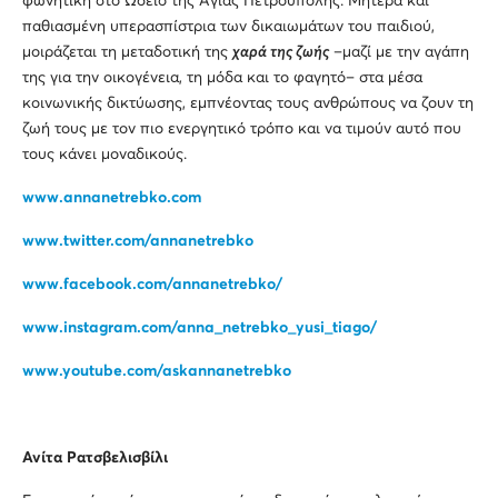
φωνητική στο Ωδείο της Αγίας Πετρούπολης. Μητέρα και
παθιασμένη υπερασπίστρια των δικαιωμάτων του παιδιού,
μοιράζεται τη μεταδοτική της
χαρά της ζωής
–μαζί με την αγάπη
της για την οικογένεια, τη μόδα και το φαγητό– στα μέσα
κοινωνικής δικτύωσης, εμπνέοντας τους ανθρώπους να ζουν τη
ζωή τους με τον πιο ενεργητικό τρόπο και να τιμούν αυτό που
τους κάνει μοναδικούς.
www.annanetrebko.com
www
.
twitter
.
com
/
annanetrebko
www
.
facebook
.
com
/
annanetrebko
/
www
.
instagram
.
com
/
anna
_
netrebko
_
yusi
_
tiago
/
www.youtube.com/askannanetrebko
Ανίτα Ρατσβελισβίλι