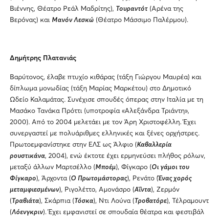
Βιέννης, Θέατρο Ρεάλ Μαδρίτης),
Τουραντότ
(Αρένα της
Βερόνας) και
Μανόν Λεσκώ
(Θέατρο Μάσσιμο Παλέρμου).
Δημήτρης Πλατανιάς
Βαρύτονος, έλαβε πτυχίο κιθάρας (τάξη Γιώργου Μαυρέα) και
δίπλωμα μονωδίας (τάξη Μαρίας Μαρκέτου) στο Δημοτικό
Ωδείο Καλαμάτας. Συνέχισε σπουδές όπερας στην Ιταλία με τη
Μασάκο Τανάκα Πρόττι (υποτροφία «Αλεξάνδρα Τριάντη»,
2000). Από το 2004 μελετάει με τον Άρη Χριστοφέλλη. Έχει
συνεργαστεί με πολυάριθμες ελληνικές και ξένες ορχήστρες.
Πρωτοεμφανίστηκε στην ΕΛΣ ως Άλφιο (
Καβαλλερία
ρουστικάνα
, 2004), ενώ έκτοτε έχει ερμηνεύσει πλήθος ρόλων,
μεταξύ άλλων Μαρτσέλλο (
Μποέμ
), Φίγκαρο (
Οι γάμοι του
Φίγκαρο
), Άρχοντα (
Ο Πρωτομάστορας
), Ρενάτο (
Ένας χορός
μεταμφιεσμένων
), Ριγολέττο, Αμονάσρο (
Αΐντα
), Ζερμόν
(
Τραβιάτα
), Σκάρπια (
Τόσκα
), Ντι Λούνα (
Τροβατόρε
), Τέλραμουντ
(
Λόενγκριν
). Έχει εμφανιστεί σε σπουδαία θέατρα και φεστιβάλ