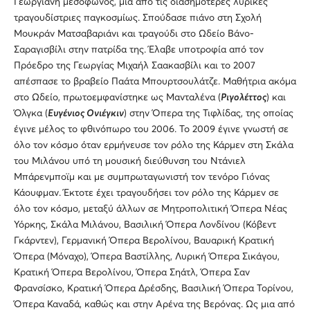
Γεωργιανή μεσόφωνος, μια από τις διασημότερες λυρικές
τραγουδίστριες παγκοσμίως. Σπούδασε πιάνο στη Σχολή
Μουκράν Ματσαβαριάνι και τραγούδι στο Ωδείο Βάνο-
Σαραγισβίλι στην πατρίδα της. Έλαβε υποτροφία από τον
Πρόεδρο της Γεωργίας Μιχαήλ Σαακασβίλι και το 2007
απέσπασε το βραβείο Παάτα Μπουρτσουλάτζε. Μαθήτρια ακόμα
στο Ωδείο, πρωτοεμφανίστηκε ως Μανταλένα (
Ριγολέττος
) και
Όλγκα (
Ευγένιος Ονιέγκιν
) στην Όπερα της Τιφλίδας, της οποίας
έγινε μέλος το φθινόπωρο του 2006. Το 2009 έγινε γνωστή σε
όλο τον κόσμο όταν ερμήνευσε τον ρόλο της Κάρμεν στη Σκάλα
του Μιλάνου υπό τη μουσική διεύθυνση του Ντάνιελ
Μπάρενμποϊμ και με συμπρωταγωνιστή τον τενόρο Γιόνας
Κάουφμαν. Έκτοτε έχει τραγουδήσει τον ρόλο της Κάρμεν σε
όλο τον κόσμο, μεταξύ άλλων σε Μητροπολιτική Όπερα Νέας
Υόρκης, Σκάλα Μιλάνου, Βασιλική Όπερα Λονδίνου (Κόβεντ
Γκάρντεν), Γερμανική Όπερα Βερολίνου, Βαυαρική Κρατική
Όπερα (Μόναχο), Όπερα Βαστίλλης, Λυρική Όπερα Σικάγου,
Κρατική Όπερα Βερολίνου, Όπερα Σηάτλ, Όπερα Σαν
Φρανσίσκο, Κρατική Όπερα Δρέσδης, Βασιλική Όπερα Τορίνου,
Όπερα Καναδά, καθώς και στην Αρένα της Βερόνας. Ως μια από