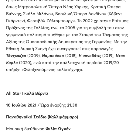
όπως Μητροπολιτική Όπερα Νέας Υόρκης, Κρατική Όπερα
Βιέννης, Σκάλα Μιλάνου, Βασιλική Όπερα Λονδίνου (Κόβεντ
Γκάρντεν), Φεστιβάλ Ζάλτσμπουργκ. Το 2002 χρίστηκε Επίτιμος
Πρόξενος της Γαλλίας, ενώ το 2005 για τη συμβολή του στον
γερμανικό πολιτισμό τιμήθηκε με τον Σταυρό του Τάγματος της
Αξίας της Ομοσπονδιακής Δημοκρατίας της Γερμανίας. Με την
Εθνική Λυρική Σκηνή έχει συνεργαστεί στις παραγωγές
Τάνχωυζερ
(2009),
Ναμπούκκο
(2018),
Η υπνοβάτις
(2019),
Ντον
Κάρλο
(2020), ενώ κατά την καλλιτεχνική περίοδο 2019/20
υπήρξε «Φιλοξενούμενος καλλιτέχνης».
All
S
tar Γκαλά Βέρντι
10 Ιουλίου 2021
/ Ώρα έναρξης
21.30
Παναθηναϊκό Στάδιο (Καλλιμάρμαρο)
Μουσική διεύθυνση
Φιλίπ Ωγκέν