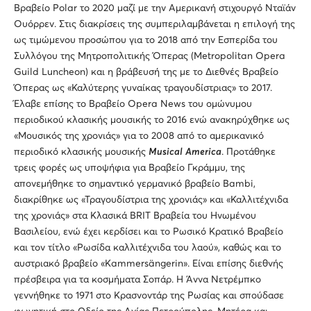
Βραβείο Polar το 2020 μαζί με την Αμερικανή στιχουργό Νταϊάν
Ουόρρεν. Στις διακρίσεις της συμπεριλαμβάνεται η επιλογή της
ως τιμώμενου προσώπου για το 2018 από την Εσπερίδα του
Συλλόγου της Μητροπολιτικής Όπερας (Metropolitan Opera
Guild Luncheon) και η βράβευσή της με το Διεθνές Βραβείο
Όπερας ως «Καλύτερης γυναίκας τραγουδίστριας» το 2017.
Έλαβε επίσης το Βραβείο Opera News του ομώνυμου
περιοδικού κλασικής μουσικής το 2016 ενώ ανακηρύχθηκε ως
«Μουσικός της χρονιάς» για το 2008 από το αμερικανικό
περιοδικό κλασικής μουσικής
Musical
America
. Προτάθηκε
τρεις φορές ως υποψήφια για Βραβείο Γκράμμυ, της
απονεμήθηκε το σημαντικό γερμανικό βραβείο Bambi,
διακρίθηκε ως «Τραγουδίστρια της χρονιάς» και «Καλλιτέχνιδα
της χρονιάς» στα Κλασικά BRIT Βραβεία του Ηνωμένου
Βασιλείου, ενώ έχει κερδίσει και το Ρωσικό Κρατικό Βραβείο
και τον τίτλο «Ρωσίδα καλλιτέχνιδα του λαού», καθώς και το
αυστριακό βραβείο «Kammersängerin». Είναι επίσης διεθνής
πρέσβειρα για τα κοσμήματα Σοπάρ. H Άννα Νετρέμπκο
γεννήθηκε το 1971 στο Κρασνοντάρ της Ρωσίας και σπούδασε