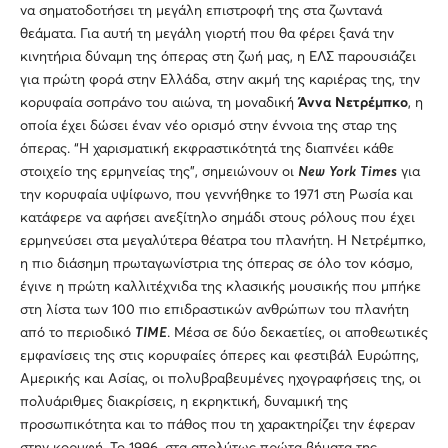
να σηματοδοτήσει τη μεγάλη επιστροφή της στα ζωντανά
θεάματα. Για αυτή τη μεγάλη γιορτή που θα φέρει ξανά την
κινητήρια δύναμη της όπερας στη ζωή μας, η ΕΛΣ παρουσιάζει
για πρώτη φορά στην Ελλάδα, στην ακμή της καριέρας της, την
κορυφαία σοπράνο του αιώνα, τη μοναδική
Άννα Νετρέμπκο
, η
οποία έχει δώσει έναν νέο ορισμό στην έννοια της σταρ της
όπερας. “Η χαρισματική εκφραστικότητά της διαπνέει κάθε
στοιχείο της ερμηνείας της”, σημειώνουν οι
Ne
w
York
Times
για
την κορυφαία υψίφωνο, που γεννήθηκε το 1971 στη Ρωσία και
κατάφερε να αφήσει ανεξίτηλο σημάδι στους ρόλους που έχει
ερμηνεύσει στα μεγαλύτερα θέατρα του πλανήτη. Η Νετρέμπκο,
η πιο διάσημη πρωταγωνίστρια της όπερας σε όλο τον κόσμο,
έγινε η πρώτη καλλιτέχνιδα της κλασικής μουσικής που μπήκε
στη λίστα των 100 πιο επιδραστικών ανθρώπων του πλανήτη
από το περιοδικό
TI
ME
. Μέσα σε δύο δεκαετίες, οι αποθεωτικές
εμφανίσεις της στις κορυφαίες όπερες και φεστιβάλ Ευρώπης,
Αμερικής και Ασίας, οι πολυβραβευμένες ηχογραφήσεις της, οι
πολυάριθμες διακρίσεις, η εκρηκτική, δυναμική της
προσωπικότητα και το πάθος που τη χαρακτηρίζει την έφεραν
στην κορυφή. Το 1996, στα απολύτως πρώτα βήματα της