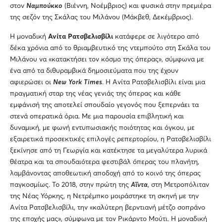
στον
Ναμπούκκο
(Βιέννη, Νοέμβριος) και φυσικά στην πρεμιέρα
της σεζόν της Σκάλας του Μιλάνου (Μάκβεθ, Δεκέμβριος).
Η μοναδική
Ανίτα Ρατσβελισβίλι
κατάφερε σε λιγότερο από
δέκα χρόνια από το θριαμβευτικό της ντεμπούτο στη Σκάλα του
Μιλάνου να «κατακτήσει τον κόσμο της όπερας», σύμφωνα με
ένα από τα διθυραμβικά δημοσιεύματα που της έχουν
αφιερώσει οι
New
York
Times
. Η Ανίτα Ρατσβελισβίλι είναι μια
πραγματική σταρ της νέας γενιάς της όπερας και κάθε
εμφάνισή της αποτελεί σπουδαίο γεγονός που ξεπερνάει τα
στενά οπερατικά όρια. Με μια παρουσία επιβλητική και
δυναμική, με φωνή εντυπωσιακής ποιότητας και όγκου, με
εξαιρετικά προσεκτικές επιλογές ρεπερτορίου, η Ρατσβελισβίλι
ξεκίνησε από τη Γεωργία και κατέκτησε τα μεγαλύτερα λυρικά
θέατρα και τα σπουδαιότερα φεστιβάλ όπερας του πλανήτη,
λαμβάνοντας αποθεωτική αποδοχή από το κοινό της όπερας
παγκοσμίως. To 2018, στην πρώτη της
Αΐντα
, στη Μετροπόλιταν
της Νέας Υόρκης, η Νετρέμπκο μοιράστηκε τη σκηνή με την
Ανίτα Ρατσβελισβίλι, την «καλύτερη βερντιανή μέτζο σοπράνο
της εποχής μας», σύμφωνα με τον Ρικάρντο Μούτι. Η μοναδική