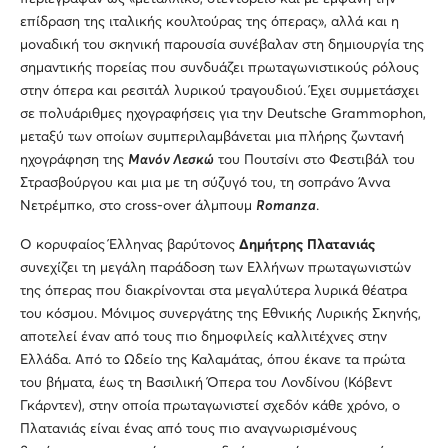
επίδραση της ιταλικής κουλτούρας της όπερας», αλλά και η
μοναδική του σκηνική παρουσία συνέβαλαν στη δημιουργία της
σημαντικής πορείας που συνδυάζει πρωταγωνιστικούς ρόλους
στην όπερα και ρεσιτάλ λυρικού τραγουδιού. Έχει συμμετάσχει
σε πολυάριθμες ηχογραφήσεις για την Deutsche Grammophon,
μεταξύ των οποίων συμπεριλαμβάνεται μια πλήρης ζωντανή
ηχογράφηση της
Μανόν Λεσκώ
του Πουτσίνι στο Φεστιβάλ του
Στρασβούργου και μια με τη σύζυγό του, τη σοπράνο Άννα
Νετρέμπκο, στο cross-over άλμπουμ
Romanza
.
Ο κορυφαίος Έλληνας βαρύτονος
Δημήτρης Πλατανιάς
συνεχίζει τη μεγάλη παράδοση των Ελλήνων πρωταγωνιστών
της όπερας που διακρίνονται στα μεγαλύτερα λυρικά θέατρα
του κόσμου. Μόνιμος συνεργάτης της Εθνικής Λυρικής Σκηνής,
αποτελεί έναν από τους πιο δημοφιλείς καλλιτέχνες στην
Ελλάδα. Από το Ωδείο της Καλαμάτας, όπου έκανε τα πρώτα
του βήματα, έως τη Βασιλική Όπερα του Λονδίνου (Κόβεντ
Γκάρντεν), στην οποία πρωταγωνιστεί σχεδόν κάθε χρόνο, ο
Πλατανιάς είναι ένας από τους πιο αναγνωρισμένους