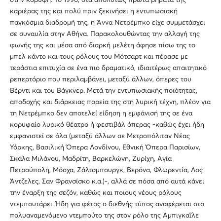
καριέρας της και πολύ πριν ξεκινήσει η εντυπωσιακή
παγκόσμια διαδρομή της, η Άννα Νετρέμπκο είχε συμμετάσχει
σε συναυλία στην Αθήνα. Παρακολουθώντας την αλλαγή της
φωνής της και μέσα από διαρκή μελέτη άφησε πίσω της το
μπελ κάντο και τους ρόλους του Μότσαρτ και πέρασε με
τεράστια επιτυχία σε ένα πιο δραματικό, ιδιαιτέρως απαιτητικό
ρεπερτόριο που περιλαμβάνει, μεταξύ άλλων, όπερες του
Βέρντι και του Βάγκνερ. Μετά την εντυπωσιακής ποιότητας,
αποδοχής και διάρκειας πορεία της στη λυρική τέχνη, πλέον για
τη Νετρέμπκο δεν αποτελεί είδηση η εμφάνισή της σε ένα
κορυφαίο λυρικό θέατρο ή φεστιβάλ όπερας -καθώς έχει ήδη
εμφανιστεί σε όλα (μεταξύ άλλων σε Μετροπόλιταν Νέας
Υόρκης, Βασιλική Όπερα Λονδίνου, Εθνική Όπερα Παρισίων,
Σκάλα Μιλάνου, Μαδρίτη, Βαρκελώνη, Ζυρίχη, Αγία
Πετρούπολη, Μόσχα, Ζάλτσμπουργκ, Βερόνα, Φλωρεντία, Λος
Άντζελες, Σαν Φρανσίσκο κ.α.)-, αλλά σε πόσα από αυτά κάνει
την έναρξη της σεζόν, καθώς και ποιους νέους ρόλους
ντεμπουτάρει. Ήδη για φέτος ο διεθνής τύπος αναφέρεται στο
πολυαναμενόμενο ντεμπούτο της στον ρόλο της Αμπιγκαΐλε