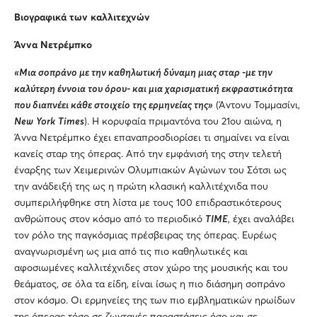
Βιογραφικά
των
καλλιτεχνών
Άννα
Νετρέμπκο
«Μια σοπράνο με την καθηλωτική δύναμη μιας σταρ
-
με την
καλύτερη έννοια του όρου
-
και μια χαρισματική εκφραστικότητα
που διαπνέει κάθε στοιχείο της ερμηνείας της»
(Άντονυ Τομμασίνι,
New
York
Times
). Η κορυφαία πριμαντόνα του 21ου αιώνα, η
Άννα Νετρέμπκο έχει επαναπροσδιορίσει τι σημαίνει να είναι
κανείς σταρ της όπερας. Από την εμφάνισή της στην τελετή
έναρξης των Χειμερινών Ολυμπιακών Αγώνων του Σότσι ως
την ανάδειξή της ως η πρώτη κλασική καλλιτέχνιδα που
συμπεριλήφθηκε στη λίστα με τους 100 επιδραστικότερους
ανθρώπους στον κόσμο από το περιοδικό
TIME
, έχει αναλάβει
τον ρόλο της παγκόσμιας πρέσβειρας της όπερας. Ευρέως
αναγνωρισμένη ως μια από τις πιο καθηλωτικές και
αφοσιωμένες καλλιτέχνιδες στον χώρο της μουσικής και του
θεάματος, σε όλα τα είδη, είναι ίσως η πιο διάσημη σοπράνο
στον κόσμο. Οι ερμηνείες της των πιο εμβληματικών ηρωίδων
της όπερας τόσο σε ζωντανές παραστάσεις όσο και σε