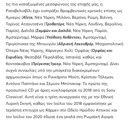
τις πιο καταξιωμένες μεσοφώνους της εποχής μας, η
Ρατσβελισβίλι έχει εισπράξει θριαμβευτικές κριτικές επίσης ως
Άμνερις (
Αΐντα
, Νέα Υόρκη, Μιλάνο, Βερόνα, Ρώμη, Βιέννη,
Τορίνο), Ατσουτσένα (
Τροβατόρε
, Νέα Υόρκη, Λονδίνο, Βερολίνο,
Παρίσι), Δαλιδά (
Σαμψών και Δαλιδά
, Νέα Υόρκη, Παρίσι,
Άμστερνταμ), Μάρφα (
Υπόθεση Χοβάντσκι
, Άμστερνταμ),
Πριγκίπισσα της Μπουιγιόν (
Αδριανή Λεκουβρέρ
, Μητροπολιτική
Όπερα Νέας Υόρκης, Κάρνεγκυ Χολ), Ορφέας (
Ορφέας και
Ευρυδίκη
, Φεστιβάλ Περαλάδας, Ισπανία), καθώς και
Κοντσάκοβνα (
Πρίγκιπας Ίγκορ
, Νέα Υόρκη, Άμστερνταμ). Δίνει
συχνά συναυλίες υπό την μπαγκέτα διακεκριμένων
αρχιμουσικών όπως οι Ρικκάρντο Μούτι, Κρίστιαν Τήλεμαν,
Αντόνιο Παππάνο και Σέμυον Μπύτσκοφ. Το πρώτο της
προσωπικό CD με άριες κυκλοφόρησε το 2018 από τη Sony
Classical. Αυτή είναι η τρίτη συνεργασία της με την Εθνική
Λυρική Σκηνή, καθώς τον Ιούλιο του 2018 εμφανίστηκε με
τεράστια επιτυχία ως Κάρμεν στο Ωδείο Ηρώδου Αττικού και
τον Ιούλιο του 2020 έδωσε ένα γκαλά στη Ρωμαϊκή Αγορά.