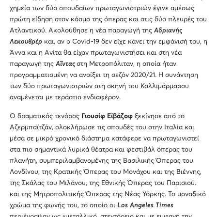
χημεία των δύο σπουδαίων πρωταγωνιστριών έγινε αμέσως
πρώτη είδηση στον κόσμο της όπερας και στις δύο πλευρές του
Ατλαντικού. Ακολούθησε η νέα παραγωγή της
Αδριανής
Λεκουβρέρ
και, αν ο Covid-19 δεν είχε κάνει την εμφάνισή του, η
Άννα και η Ανίτα θα είχαν πρωταγωνιστήσει και στη νέα
παραγωγή της
Αΐντας
στη Μετροπόλιταν, η οποία ήταν
προγραμματισμένη να ανοίξει τη σεζόν 2020/21. Η συνάντηση
των δύο πρωταγωνιστριών στη σκηνή του Καλλιμάρμαρου
αναμένεται με τεράστιο ενδιαφέρον.
Ο δραματικός τενόρος
Γιουσίφ Εϊβάζοφ
ξεκίνησε από το
Αζερμπαϊτζάν, ολοκλήρωσε τις σπουδές του στην Ιταλία και
μέσα σε μικρό χρονικό διάστημα κατάφερε να πρωταγωνιστεί
στα πιο σημαντικά λυρικά θέατρα και φεστιβάλ όπερας του
πλανήτη, συμπεριλαμβανομένης της Βασιλικής Όπερας του
Λονδίνου, της Κρατικής Όπερας του Μονάχου και της Βιέννης,
της Σκάλας του Μιλάνου, της Εθνικής Όπερας του Παρισιού.
και της Μητροπολιτικής Όπερας της Νέας Υόρκης. Το μοναδικό
χρώμα της φωνής του, το οποίο οι
Los
Angeles
Times
περιέγραψαν ως «μεταλλικό, στεντόρειο και με εμφανή την