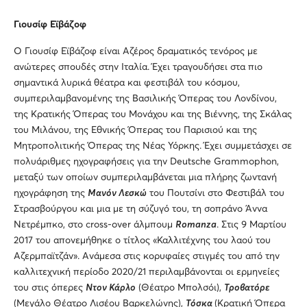
Γιουσίφ Εϊβάζοφ
Ο Γιουσίφ Εϊβάζοφ είναι Αζέρος δραματικός τενόρος με
ανώτερες σπουδές στην Ιταλία. Έχει τραγουδήσει στα πιο
σημαντικά λυρικά θέατρα και φεστιβάλ του κόσμου,
συμπεριλαμβανομένης της Βασιλικής Όπερας του Λονδίνου,
της Κρατικής Όπερας του Μονάχου και της Βιέννης, της Σκάλας
του Μιλάνου, της Εθνικής Όπερας του Παρισιού και της
Μητροπολιτικής Όπερας της Νέας Υόρκης. Έχει συμμετάσχει σε
πολυάριθμες ηχογραφήσεις για την Deutsche Grammophon,
μεταξύ των οποίων συμπεριλαμβάνεται μια πλήρης ζωντανή
ηχογράφηση της
Μανόν Λεσκώ
του Πουτσίνι στο Φεστιβάλ του
Στρασβούργου και μια με τη σύζυγό του, τη σοπράνο Άννα
Νετρέμπκο, στο cross-over άλμπουμ
Romanza
. Στις 9 Μαρτίου
2017 του απονεμήθηκε ο τίτλος «Καλλιτέχνης του λαού του
Αζερμπαϊτζάν». Ανάμεσα στις κορυφαίες στιγμές του από την
καλλιτεχνική περίοδο 2020/21 περιλαμβάνονται οι ερμηνείες
του στις όπερες
Ντον Κάρλο
(Θέατρο Μπολσόι),
Τροβατόρε
(Μεγάλο Θέατρο Λισέου Βαρκελώνης),
Τόσκα
(Κρατική Όπερα