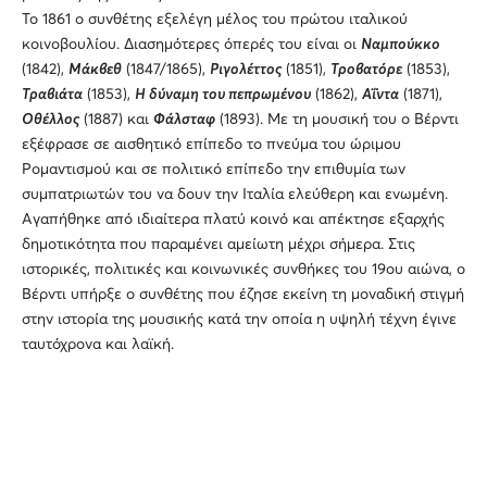
Το 1861 ο συνθέτης εξελέγη μέλος του πρώτου ιταλικού
κοινοβουλίου. Διασημότερες όπερές του είναι οι
Ναμπούκκο
(1842),
Μάκβεθ
(1847/1865),
Ριγολέττος
(1851),
Τροβατόρε
(1853),
Τραβιάτα
(1853),
Η δύναμη του πεπρωμένου
(1862),
Αΐντα
(1871),
Οθέλλος
(1887) και
Φάλσταφ
(1893). Με τη μουσική του ο Βέρντι
εξέφρασε σε αισθητικό επίπεδο το πνεύμα του ώριμου
Ρομαντισμού και σε πολιτικό επίπεδο την επιθυμία των
συμπατριωτών του να δουν την Ιταλία ελεύθερη και ενωμένη.
Αγαπήθηκε από ιδιαίτερα πλατύ κοινό και απέκτησε εξαρχής
δημοτικότητα που παραμένει αμείωτη μέχρι σήμερα. Στις
ιστορικές, πολιτικές και κοινωνικές συνθήκες του 19ου αιώνα, ο
Βέρντι υπήρξε ο συνθέτης που έζησε εκείνη τη μοναδική στιγμή
στην ιστορία της μουσικής κατά την οποία η υψηλή τέχνη έγινε
ταυτόχρονα και λαϊκή.