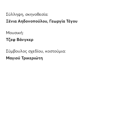
Σύλληψη, σκηνοθεσία:
Ξένια Αηδονοπούλου, Γεωργία Τέγου
Μουσική:
Tζεφ Βάνγκερ
Σύμβουλος σχεδίου, κοστούμια:
Mαγιού Τρικεριώτη
Σχεδιασμός φωτισμών:
Eντ Σώντερς
Σύμβουλος κουκλοθεάτρου:
Άλισον Αλεξάντερ
Διεύθυνση παραγωγής δημιουργικού:
Λία Πρεντάκη