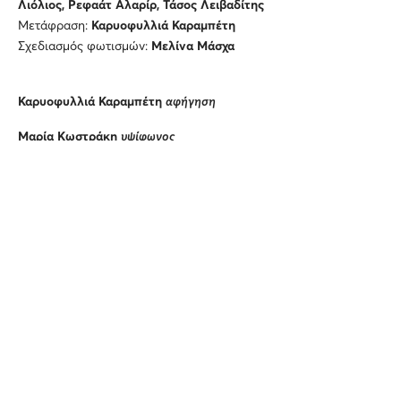
Λιόλιος, Ρεφαάτ Αλαρίρ, Τάσος Λειβαδίτης
Μετάφραση:
Καρυοφυλλιά Καραμπέτη
Σχεδιασμός φωτισμών:
Μελίνα Μάσχα
Καρυοφυλλιά Καραμπέτη
αφήγηση
Μαρία Κωστράκη
υψίφωνος
Θεοδώρα Μπάκα
μεσόφωνος
Χρήστος Κεχρής
τενόρος
Μάριος Σαραντίδης
βαθύφωνος
Φανή Βοβώνη
βιολί Ι
,
Βανέσσα Αθανασίου
βιολί ΙΙ
,
Κρυσταλλία
Γαϊτάνου
βιόλα
,
Δήμος Γκουνταρούλης
βιολοντσέλο
,
Σεραΐνα
Σέιδου
κοντραμπάσο
,
Κώστας Γάτσιος
κλαρινέτο
,
Στάθης
Άννινος
πιάνο
,
Πάνος Ηλιόπουλος
εκκλησιαστικό όργανο