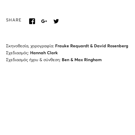
SHARE
Σκηνοθεσία, χορογραφία:
Frauke
Requardt
&
David
Rosenberg
Σχεδιασμός:
Hannah
Clark
Σχεδιασμός ήχου & σύνθεση:
Ben
&
Max
Ringham
Σχεδιασμός φωτισμού:
Malcolm
Rippeth
Μουσικός:
Jack
Baker
Χορεύουν:
Φλωριάν-Μιχάλης Παππάς, Έκτωρ Μπολλάνο,
Μάνες Αλμπέρντι, Έλτον Ντιμρότσι, Ελευθερία Στάμου, Ζωή
Σχοινοπλοκάκη
Οι παραγωγές της ΕΛΣ, όπως και οι λοιπές εκδηλώσεις
του
SNF
Nostos
2026 (με εξαίρεση τις συναυλίες στο πλαίσιο