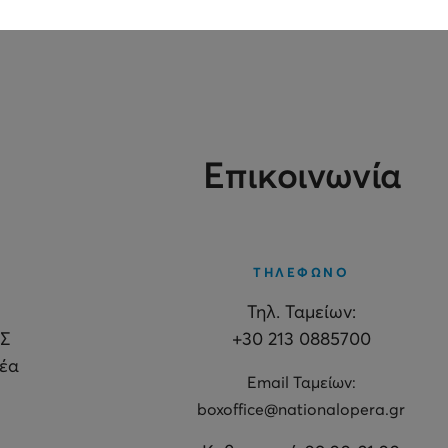
Επικοινωνία
ΤΗΛΕΦΩΝΟ
Τηλ. Ταμείων:
Σ
+30 213 0885700
θέα
Εmail Ταμείων:
boxoffice@nationalopera.gr