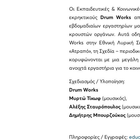
Οι Εκπαιδευτικές & Κοινωνικ
εκρηκτικούς
Drum Works
από
εβδομαδιαίων εργαστηρίων μο
κρουστών οργάνων. Αυτά οδη
Works στην Εθνική Λυρική Σ
«Ατραπό», τη Σχεδία – περιοδι
κορυφώνονται με μια μεγάλη
ανοιχτά εργαστήρια για το κοιν
Σχεδιασμός / Υλοποίηση:
Drum Works
Μυρτώ Τίκωφ
(μουσικός),
Αλέξης Σταυρόπουλος
(μουσικ
Δημήτρης Μπουρζούκος
(μουσ
Πληροφορίες / Εγγραφές:
educ