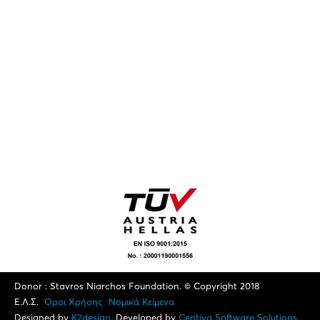
Donor : Stavros Niarchos Foundation. © Copyright 2018
Ε.Λ.Σ.
Όροι Xρήσης
Νομικά Κείμενα
Designed by
K2design
. Developed by
Centiva Software Solutions