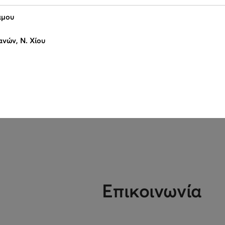
άμου
νών, Ν. Χίου
Επικοινωνία