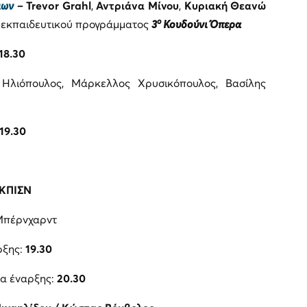
μων
–
Trevor
Grahl
,
Αντριάνα Μίνου
,
Κυριακή Θεανώ
ο
υ εκπαιδευτικού προγράμματος
3
Κουδούνι Όπερα
18.30
λιόπουλος, Μάρκελλος Χρυσικόπουλος, Βασίλης
19.30
ΚΠΙΣΝ
Μπέρνχαρντ
ρξης:
19.30
α έναρξης:
20.30