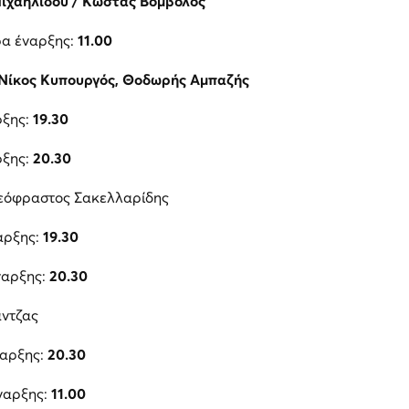
ιχαηλίδου / Κώστας Βόμβολος
ρα έναρξης:
11.00
 Νίκος Κυπουργός, Θοδωρής Αμπαζής
ρξης:
19.30
ρξης:
20.30
εόφραστος Σακελλαρίδης
αρξης:
19.30
ναρξης:
20.30
ντζας
ναρξης:
20.30
ναρξης:
11.00