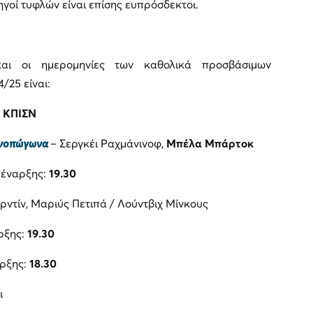
ηγοί τυφλών είναι επίσης ευπρόσδεκτοι.
και οι ημερομηνίες των καθολικά προσβάσιμων
/25 είναι:
ΚΠΙΣΝ
ανοπώγωνα
– Σεργκέι Ραχμάνινοφ,
Μπέλα Μπάρτοκ
 έναρξης:
19.30
ρντίν, Μαριύς Πετιπά / Λούντβιχ Μίνκους
ρξης:
19.30
αρξης:
18.30
ι