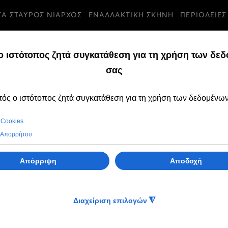
ΣΑ ΣΤΑΥΡΟΣ ΝΙΑΡΧΟΣ
ΕΝΑΛΛΑΚΤΙΚΗ ΣΚΗΝΗ
ΠΕΡΙΟΔΕΙΕΣ
Κοινωνικές Δ
Συναυλίες παραστάσεις σε χώρ
Έως τον Μάιο του 2017
Επόμενες δράσεις:
Νοσοκομείο Παίδων Αγλαΐας Κ
251 Γενικό Νοσοκομείο Αεροπο
Ωνάσειο Καρδιοχειρουργικό Κέ
Με τη συνεργασία μελών όλων 
Σκηνής (Ορχήστρα, Χορωδία, Μ
πραγματοποιηθούν συναυλίες κ