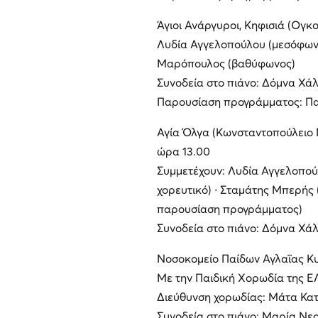
Άγιοι Ανάργυροι, Κηφισιά (Ογκ
Λυδία Αγγελοπούλου (μεσόφωνο
Μαρόπουλος (βαθύφωνος)
Συνοδεία στο πιάνο: Δόμνα Χά
Παρουσίαση προγράμματος: Π
Αγία Όλγα (Κωνσταντοπούλειο Ν
ώρα 13.00
Συμμετέχουν: Λυδία Αγγελοπού
χορευτικό) ∙ Σταμάτης Μπερής
παρουσίαση προγράμματος)
Συνοδεία στο πιάνο: Δόμνα Χά
Νοσοκομείο Παίδων Αγλαΐας Κυρ
Με την Παιδική Χορωδία της Ε
Διεύθυνση χορωδίας: Μάτα Κα
Συνοδεία στο πιάνο: Μαρία Νε