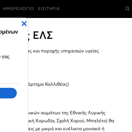
ΗΜΕΡΟΛΟΓΙΟ
ΕΙΣΙΤΗΡΙΑ
ράσεις ΕΛΣ
ους φιλοξενίας και παροχής υπηρεσιών υγείας
υριακού (Παράρτημα Καλλιθέας)
ρίας
ντρο
των καλλιτεχνικών σωμάτων της Εθνικής Λυρικής
ονωδοί, Παιδική Χορωδία, Σχολή Χορού, Μπαλέτο) θα
αι παραστάσεις με μικρά και ευέλικτα μουσικά ή