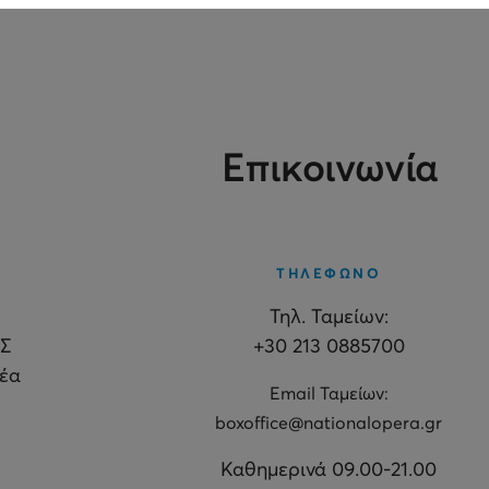
Επικοινωνία
ΤΗΛΕΦΩΝΟ
Τηλ. Ταμείων:
Σ
+30 213 0885700
θέα
Εmail Ταμείων:
boxoffice@nationalopera.gr
Καθημερινά 09.00-21.00