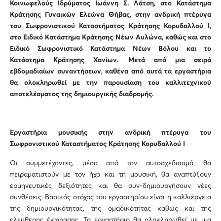
Κοινωφελούς Ιδρύματος Ιωάννη Σ. Λάτση, στο Κατάστημα
Κράτησης Γυναικών Ελεώνα Θήβας, στην ανδρική πτέρυγα
του Σωφρονιστικού Καταστήματος Κράτησης Κορυδαλλού Ι,
στο Ειδικό
K
ατάστημα Kράτησης Νέων Αυλώνα, καθώς και στο
Ειδικό Σωφρονιστικό Κατάστημα Νέων Βόλου και το
Κατάστημα Κράτησης Χανίων. Μετά από μια σειρά
εβδομαδιαίων συναντήσεων, καθένα από αυτά τα εργαστήρια
θα ολοκληρωθεί με την παρουσίαση του καλλιτεχνικού
αποτελέσματος της δημιουργικής διαδρομής.
Εργαστήρια μουσικής στην ανδρική πτέρυγα του
Σωφρονιστικού Καταστήματος Κράτησης Κορυδαλλού Ι
Οι συμμετέχοντες, μέσα από τον αυτοσχεδιασμό, θα
πειραματιστούν με τον ήχο και τη μουσική, θα αναπτύξουν
ερμηνευτικές δεξιότητες και θα συν-δημιουργήσουν νέες
συνθέσεις. Βασικός στόχος του εργαστηρίου είναι η καλλιέργεια
της δημιουργικότητας, της ομαδικότητας καθώς και της
ελεύθερης έκφρασης. Το εργαστήριο θα ολοκληρωθεί με μια