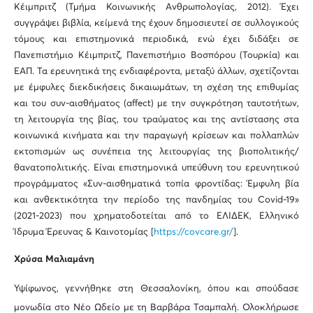
Κέιµπριτζ (Τµήµα Κοινωνικής Ανθρωπολογίας, 2012). Έχει
συγγράψει βιβλία, κείµενά της έχουν δημοσιευτεί σε συλλογικούς
τόµους και επιστηµονικά περιοδικά, ενώ έχει διδάξει σε
Πανεπιστήµιο Κέιµπριτζ, Πανεπιστήµιο Βοσπόρου (Τουρκία) και
ΕΑΠ. Τα ερευνητικά της ενδιαφέροντα, μεταξύ άλλων, σχετίζονται
με έμφυλες διεκδικήσεις δικαιωμάτων, τη σχέση της επιθυμίας
και του συν-αισθήματος (affect) με την συγκρότηση ταυτοτήτων,
τη λειτουργία της βίας, του τραύματος και της αντίστασης στα
κοινωνικά κινήματα και την παραγωγή κρίσεων και πολλαπλών
εκτοπισμών ως συνέπεια της λειτουργίας της βιοπολιτικής/
θανατοπολιτικής. Είναι επιστημονικά υπεύθυνη του ερευνητικού
προγράμματος «Συν-αισθηματικά τοπία φροντίδας: Έμφυλη βία
και ανθεκτικότητα την περίοδο της πανδημίας του Covid-19»
(2021-2023) που χρηματοδοτείται από το ΕΛΙΔΕΚ, Ελληνικό
Ίδρυμα Έρευνας & Καινοτομίας [
https://covcare.gr/
].
Χρύσα Μαλιαμάνη
Υψίφωνος, γεννήθηκε στη Θεσσαλονίκη, όπου και σπούδασε
μονωδία στο Νέο Ωδείο με τη Βαρβάρα Τσαμπαλή. Ολοκλήρωσε