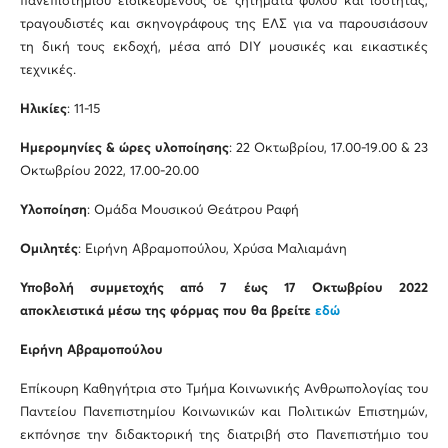
πανεπιστημίου ειδικευμένους σε ζητήματα φύλου και ισότητας,
τραγουδιστές και σκηνογράφoυς της ΕΛΣ για να παρουσιάσουν
τη δική τους εκδοχή, μέσα από DIY μουσικές και εικαστικές
τεχνικές.
Ηλικίες
: 11-15
Ημερομηνίες & ώρες υλοποίησης
: 22 Οκτωβρίου, 17.00-19.00 & 23
Οκτωβρίου 2022, 17.00-20.00
Υλοποίηση
: Ομάδα Μουσικού Θεάτρου Ραφή
Ομιλητές
: Ειρήνη Αβραμοπούλου, Χρύσα Μαλιαμάνη
Υποβολή συμμετοχής από 7 έως 17 Οκτωβρίου 2022
αποκλειστικά μέσω της φόρμας που θα βρείτε
εδώ
Ειρήνη Αβραμοπούλου
Επίκουρη Καθηγήτρια στο Τµήµα Κοινωνικής Ανθρωπολογίας του
Παντείου Πανεπιστημίου Κοινωνικών και Πολιτικών Επιστηµών,
εκπόνησε την διδακτορική της διατριβή στο Πανεπιστήµιο του