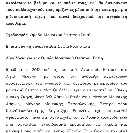
ακονίσουν το βλέμμα και τη σκέψη τους, ενώ θα διευρύνουν
τους καλλιτεχνικούς τους ορίζοντες μέσα από την επαφή με μια
ριζοσπαστική τέχνη που υμνεί διαχρονικά την ανθρώπινη
ελευθερία.
Σχεδιασμός
: Ομάδα Μουσικού Θεάτρου Ραφή
Επιστημονική συνεργάτιδα
: Σοφία Κομποτιάτη
Λίγα λόγια για την Ομάδα
M
ουσικού Θεάτρου Ραφή
Ιδρύθηκε το 2012 από τις μουσικούς Αναστασία Κότσαλη και
Λητώ Μεσσήνη με στόχο την ανάδειξη πρωτότυπων
προσεγγίσεων του γνωστού και άγνωστου ρεπερτορίου του
μουσικού θεάτρου. Μεταξύ άλλων, έχει συνεργαστεί με Εθνική
Λυρική Σκηνή, Φεστιβάλ Αθηνών Επιδαύρου, Μέγαρο Μουσικής
Αθηνών, Μέγαρο Μουσικής Θεσσαλονίκης, Θέατρο οδού
Κυκλάδων-Λευτέρης Βογιατζής. Επιπλέον, έχει επιμεληθεί
αφιερώματα πάνω στη λογοτεχνία και το λυρικό τραγούδι, ενώ
έχει οργανώσει εκπαιδευτικά εργαστήρια για παιδιά και
ηλικιωμένους εντός και εκτός Αθηνών. Το καλοκαίρι του 2021