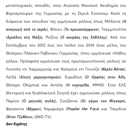
μεταπτυχιακές σπουδές στην Ανώτατη Μουσική Ακαδημία του
Βύρτσμπουργκ της Γερμανίας με τη Σέρυλ Στούντερ. Κατά τη
διάρκεια των σπουδών της ερμήνευσε ρόλους όπως Μπλόντε (
Η
απαγωγή από το σεράι
), Φάννυ (
Το προικοσύμφωνο
), Τσερμπινέττα
(
Αριάδνη στη Νάξο
), Ροζίνα (
Ο κουρέας της Σεβίλλης
). Από τον
Σεπτέμβριο του 2012 έως τον Ιούλιο του 2014 ήταν μέλος του
Θεάτρου Πλάουεν-Τσβίκαου Γερμανίας, όπου ερμήνευσε πλήθος
ρόλων. Πρόσφατα ερμήνευσε τους πρωταγωνιστικούς ρόλους σε
Λουτσία ντι Λαμμερμούρ και Κατερίνα ντι Γκουίζα (
Κάρλο Κότσα
),
Λεϊλά (
Αλιείς μαργαριταριών
), Ευρυδίκη (
Ο Ορφέας στον Άδη
,
Θέατρο Ολύμπια) και Αντέλε (
Η νυχτερίδα
, ΜΜΘ). Στην ΕΛΣ
(Κεντρική και Εναλλακτική Σκηνή) έχει ερμηνεύσει ρόλους όπως
Παμίνα (
O μαγικός αυλός
), Σουζάννα (
Οι γάμοι του Φίγκαρο
),
Φρασκίτα (
Κάρμεν
), Καμαριέρα (
Powder Her Face
) και Τσερλίνα
(
Ντον Τζοβάννι
, GNO TV).
Δον Κιχώτης