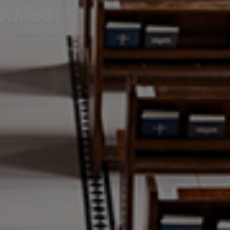
ριλίου