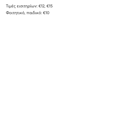
Τιμές εισιτηρίων: €12, €15
Φοιτητικό, παιδικό: €10
ΕΝΑΛΛΑΚΤΙΚΗ ΣΚΗΝΗ
Όπερα
Κάθε λογής σπάνιες
και μοντέρνες
εφευρέσεις
Φεστιβάλ Μπαρόκ
Μουσικής : Η εποχή των
πειραμάτων