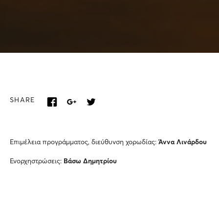
SHARE
Επιμέλεια προγράμματος, διεύθυνση χορωδίας:
Άννα Λινάρδου
Ενορχηστρώσεις:
Βάσω Δημητρίου
Πιάνο:
Δήμητρα Κοκκινοπούλου
Κοντραμπάσο, live looping:
Μιχάλης Καλκάνης
Κρουστά:
Αλέξης Νόνης