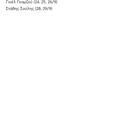
Γιοέλ Γκαμζού (24, 25, 26/9)
Στάθης Σούλης (28, 29/9)
Σενάριο
Πέττερ Σκάβλαν, Μαρίνα Αμπράμοβιτς
Βίντεο
Ναμπίλ Ελντερκίν
Οπτικά εφέ
Μάρκο Μπραμπίλλα
Ηχητικός σχεδιασμός
Λούκα Κοζλοβάτσκι
Κοστούμια
Ρικκάρντο Τίσι
Συνεργάτιδα σκηνογράφος
Άννα Σαιτλ
Φωτισμοί