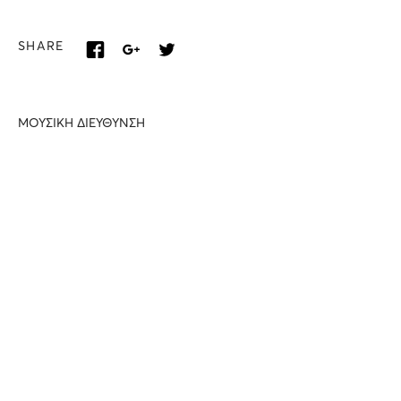
SHARE
MΟΥΣΙΚΗ ΔΙΕΥΘΥΝΣΗ
Aγαθάγγελος Γεωργακάτος
ΕΝΟΡΧΗΣΤΡΩΤΙΚΗ ΠΡΟΣΑΡΜΟΓΗ
Γιάννης Μπελώνης
ΕΝΑΛΛΑΚΤΙΚΗ ΣΚΗΝΗ
Καλλιτεχνικές Δράσεις
Όπερα αλά Γκρέκα