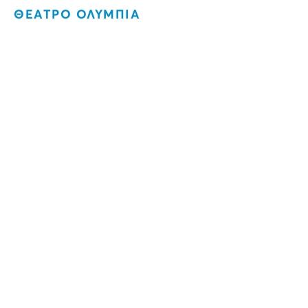
ΘΕΑΤΡΟ ΟΛΥΜΠΙΑ
Απογεύματα στο φουαγέ
Ο Κουρσάρος (Il
corsaro, 1848)
Τζουζέππε Βέρντι
ΠΡΕΜΙΕΡΑ 3 ΝΟΕΜΒΡΙΟΥ 2013
3 Νοεμβρίου 2013
Κύκλος Όπερας
Φουαγέ Θεάτρου Ολύμπια
Ώρα έναρξης: 18.00
Είσοδος ελεύθερη