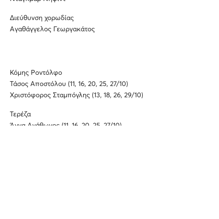
Διεύθυνση χορωδίας
Αγαθάγγελος Γεωργακάτος
Κόμης Ροντόλφο
Τάσος Αποστόλου (11, 16, 20, 25, 27/10)
Χριστόφορος Σταμπόγλης (13, 18, 26, 29/10)
Τερέζα
Άννα Αγάθωνος (11, 16, 20, 25, 27/10)
Έλενα Μαραγκού (13, 18, 26, 29/10)
Αμίνα
Χριστίνα Πουλίτση (11, 16, 20, 25, 27/10)
Βασιλική Καραγιάννη (13, 18, 26, 29/10)
Ελβίνο
Γιάννης Χριστόπουλος (11, 16, 20, 25, 27/10)