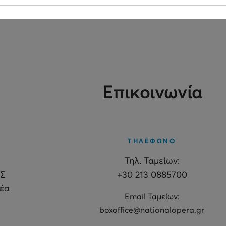
Επικοινωνία
ΤΗΛΕΦΩΝΟ
Τηλ. Ταμείων:
Σ
+30 213 0885700
θέα
Εmail Ταμείων:
boxoffice@nationalopera.gr